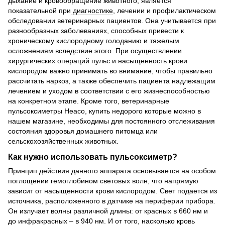
дыхание и кровообращение животного, является
показательной при
диагностике
, лечении и профилактическом
обследовании ветеринарных пациентов. Она учитывается при
разнообразных заболеваниях, способных привести к
хроническому кислородному голоданию и тяжелым
осложнениям вследствие этого. При осуществлении
хирургических операций пульс и насыщенность крови
кислородом важно принимать во внимание, чтобы правильно
рассчитать наркоз, а также обеспечить пациента надлежащим
лечением и уходом в соответствии с его жизнеспособностью
на конкретном этапе. Кроме того, ветеринарные
пульсоксиметры Heaco, купить недорого которые можно в
нашем магазине, необходимы для постоянного отслеживания
состояния здоровья домашнего питомца или
сельскохозяйственных животных.
Как нужно использовать пульсоксиметр?
Принцип действия данного аппарата основывается на особом
поглощении гемоглобином световых волн, что напрямую
зависит от насыщенности крови кислородом. Свет подается из
источника, расположенного в датчике на периферии прибора.
Он излучает волны различной длины: от красных в 660 нм и
до инфракрасных – в 940 нм. И от того, насколько кровь