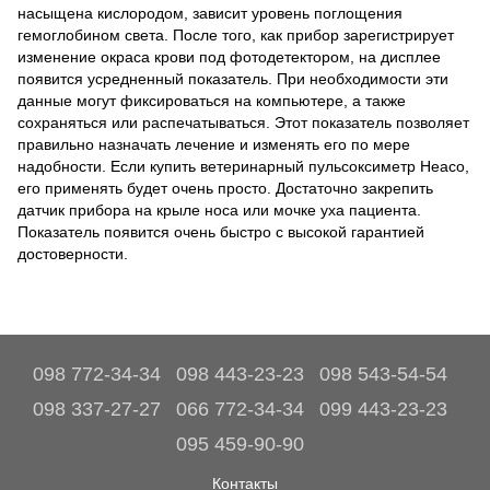
насыщена кислородом, зависит уровень поглощения
гемоглобином света. После того, как прибор зарегистрирует
изменение окраса крови под фотодетектором, на дисплее
появится усредненный показатель. При необходимости эти
данные могут фиксироваться на компьютере, а также
сохраняться или распечатываться. Этот показатель позволяет
правильно назначать лечение и изменять его по мере
надобности. Если купить ветеринарный пульсоксиметр Heaco,
его применять будет очень просто. Достаточно закрепить
датчик прибора на крыле носа или мочке уха пациента.
Показатель появится очень быстро с высокой гарантией
достоверности.
098 772-34-34
098 443-23-23
098 543-54-54
098 337-27-27
066 772-34-34
099 443-23-23
095 459-90-90
Контакты