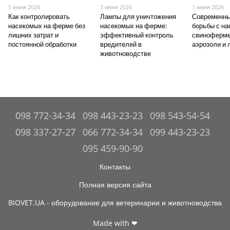
5 июня 2026
3 июня 2026
1 июня 2026
Как контролировать
Лампы для уничтожения
Современны
насекомых на ферме без
насекомых на ферме:
борьбы с н
лишних затрат и
эффективный контроль
свиноферме
постоянной обработки
вредителей в
аэрозоли и
животноводстве
098 772-34-34
098 443-23-23
098 543-54-54
098 337-27-27
066 772-34-34
099 443-23-23
095 459-90-90
Контакты
Полная версия сайта
BIOVET.UA - оборудование для ветеринарии и животноводства
Made with ❤