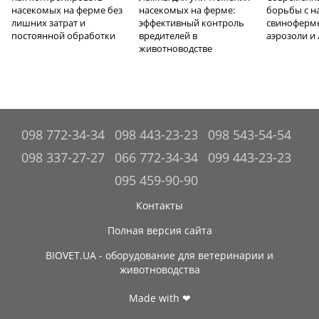
насекомых на ферме без
насекомых на ферме:
борьбы с н
лишних затрат и
эффективный контроль
свиноферме
постоянной обработки
вредителей в
аэрозоли и
животноводстве
098 772-34-34
098 443-23-23
098 543-54-54
098 337-27-27
066 772-34-34
099 443-23-23
095 459-90-90
Контакты
Полная версия сайта
BIOVET.UA - оборудование для ветеринарии и
животноводства
Made with ❤