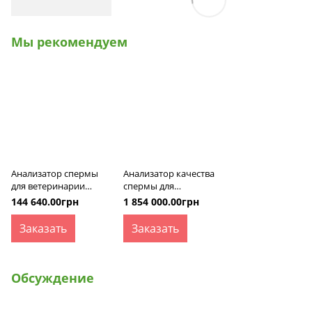
Мы рекомендуем
Анализатор спермы
Анализатор качества
для ветеринарии
спермы для
iSperm mCASA
ветеринарии SQA-V
144 640.00грн
1 854 000.00грн
Заказать
Заказать
Обсуждение