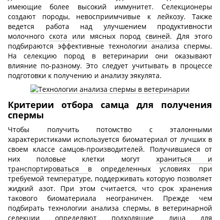
имеющие более высокий иммунитет. Селекционеры
создают породы, невосприимчивые к лейкозу. Также
ведется работа над улучшением продуктивности
молочного
скота
или мясных пород
свиней
. Для этого
подбираются эффективные технологии анализа спермы.
На селекцию пород в ветеринарии они оказывают
влияние по-разному. Это следует учитывать в процессе
подготовки к получению и анализу эякулята.
Критерии отбора самца для получения
спермы
Чтобы получить потомство с эталонными
характеристиками используется биоматериал от лучших в
своем классе самцов-производителей. Получившиеся от
них половые клетки могут
храниться и
транспортироваться
в определенных условиях при
требуемой температуре, поддерживать которую позволяет
жидкий азот. При этом считается, что срок хранения
такового биоматериала неограничен. Прежде чем
подбирать технологии анализа спермы, в ветеринарной
селекции определяют подходящие лица для