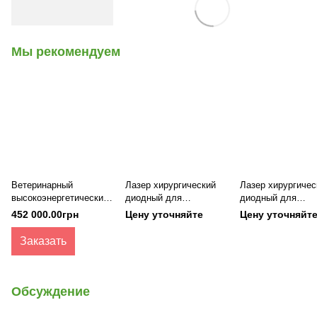
Мы рекомендуем
Ветеринарный
Лазер хирургический
Лазер хирургичес
высокоэнергетический
диодный для
диодный для
лазер для терапии
ветеринарии LIKA-
ветеринарии LIKA
452 000.00грн
Цену уточняйте
Цену уточняйт
JoyCura A6
surgeon+
surgeon (максима
(максимальная
мощность 10 Вт)
Заказать
мощность 30 Вт)
Обсуждение