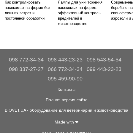
Как контролировать
Лампы для уничтожения
Современны
насекомых на ферме без
насекомых на ферме:
борьбы с н
лишних затрат и
эффективный контроль
свиноферме
постоянной обработки
вредителей в
аэрозоли и
животноводстве
098 772-34-34
098 443-23-23
098 543-54-54
098 337-27-27
066 772-34-34
099 443-23-23
095 459-90-90
Контакты
Полная версия сайта
BIOVET.UA - оборудование для ветеринарии и животноводства
Made with ❤