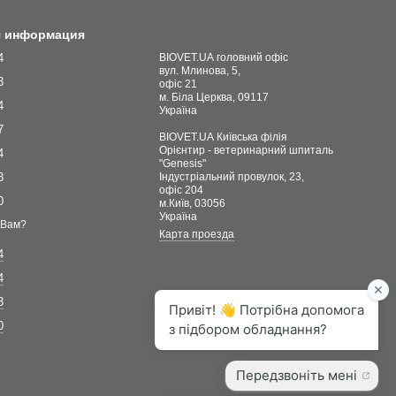
я информация
4
BIOVET.UA головний офіс
вул. Млинова, 5,
3
офіс 21
м. Біла Церква, 09117
4
Україна
7
BIOVET.UA Київська філія
Орієнтир - ветеринарний шпиталь
4
"Genesis"
3
Індустріальний провулок, 23,
офіс 204
0
м.Київ, 03056
Україна
 Вам?
Карта проезда
4
4
3
0