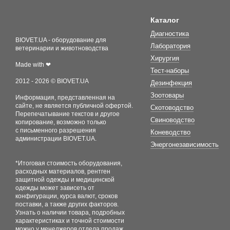
Каталог
Диагностика
BIOVET.UA - оборудование для
Лаборатория
ветеринарии и животноводства
Хирургия
Made with ❤
Тест-наборы
2012 - 2026 © BIOVET.UA
Дезинфекция
Зоотовары
Информация, представленная на
сайте, не является публичной офертой.
Скотоводство
Перепечатывание текстов и другое
Свиноводство
копирование, возможно только
с письменного разрешения
Коневодство
администрации BIOVET.UA.
Энергонезависимость
*Итоговая стоимость оборудования,
расходных материалов, рентген
защитной одежды и медицинской
одежды может зависеть от
конфигурации, курса валют, сроков
поставки, а также других факторов.
Узнать о наличии товара, подробных
характеристиках и точной стоимости
можно у менеджеров отдела продаж.