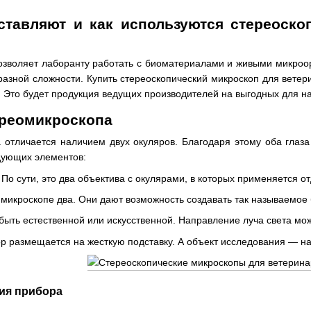
ставляют и как используются стереоск
озволяет лаборанту работать с биоматериалами и живыми микроор
разной сложности. Купить стереоскопический микроскоп для ветер
 Это будет продукция ведущих производителей на выгодных для н
ереомикроскопа
 отличается наличием двух окуляров. Благодаря этому оба глаза
дующих элементов:
. По сути, это два объектива с окулярами, в которых применяется о
 микроскопе два. Они дают возможность создавать так называемое
быть естественной или искусственной. Направление луча света мож
ор размещается на жесткую подставку. А объект исследования — н
ия прибора