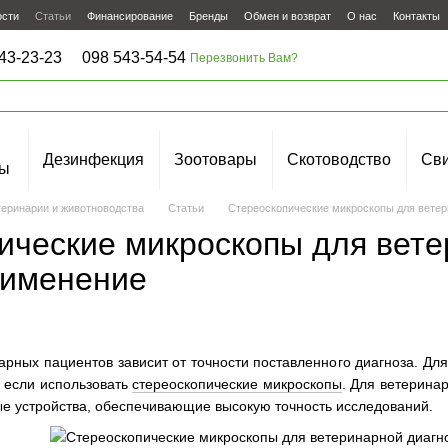
ости
Статьи
Финансирование
Бренды
Обмен и возврат
О нас
Контакты
43-23-23
098 543-54-54
Перезвонить Вам?
Дезинфекция
Зоотовары
Скотоводство
Сви
ы
теринарии и животноводства
Статьи
Стереоскопические микроскопы для ветер
ические микроскопы для вете
рименение
арных пациентов зависит от точности поставленного диагноза. Дл
 если использовать
стереоскопические микроскопы
. Для ветерина
е устройства, обеспечивающие высокую точность исследований.