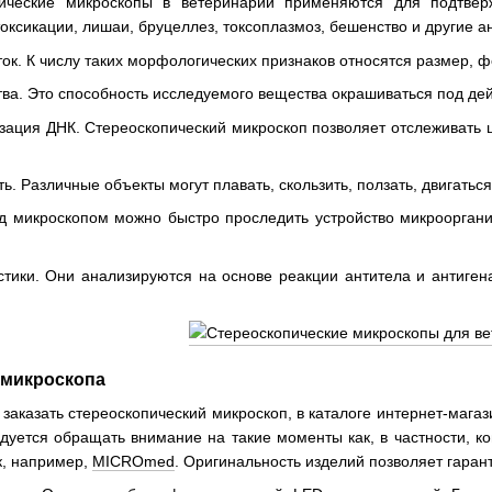
ические микроскопы в ветеринарии применяются для подтвер
оксикации, лишаи, бруцеллез, токсоплазмоз, бешенство и другие
ток. К числу таких морфологических признаков относятся размер
ва. Это способность исследуемого вещества окрашиваться под дей
зация ДНК. Стереоскопический микроскоп позволяет отслеживать ц
ть. Различные объекты могут плавать, скользить, ползать, двигать
д микроскопом можно быстро проследить устройство микроорганизм
стики. Они анализируются на основе реакции антитела и антигена
 микроскопа
заказать стереоскопический микроскоп, в каталоге интернет-магаз
уется обращать внимание на такие моменты как, в частности, к
к, например,
MICROmed
. Оригинальность изделий позволяет гаран