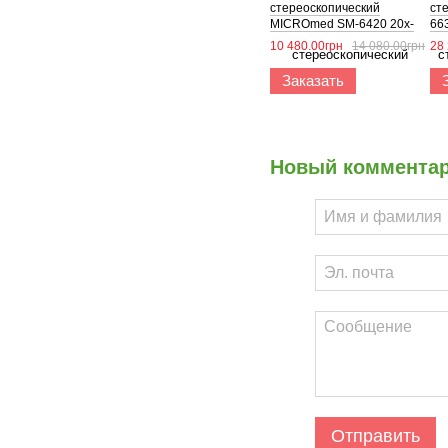
стереоскопический
ст
MICROmed SM-6420 20x-
66
40x (МБС-10)
тр
10 480.00грн
14 080.00грн
28
Заказать
Новый коммента
Отправить