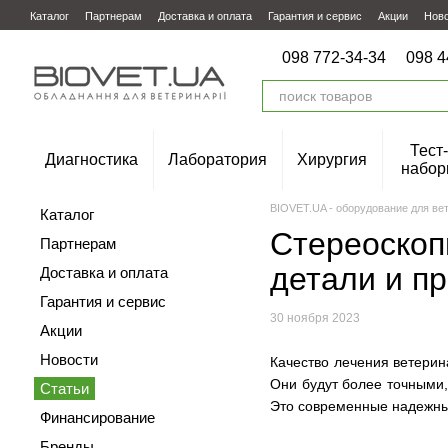
Перейти к основному контенту
Каталог
Партнерам
Доставка и оплата
Гарантия и сервис
Акции
Нов
098 772-34-34
098 4
Тест-
Диагностика
Лаборатория
Хирургия
набор
BIOVET.UA - оборудование для ве
Каталог
Стереоскоп
Партнерам
детали и п
Доставка и оплата
Гарантия и сервис
30 ноября 2023
Акции
Новости
Качество лечения ветерин
Они будут более точными,
Статьи
Это современные надежны
Финансирование
Бренды