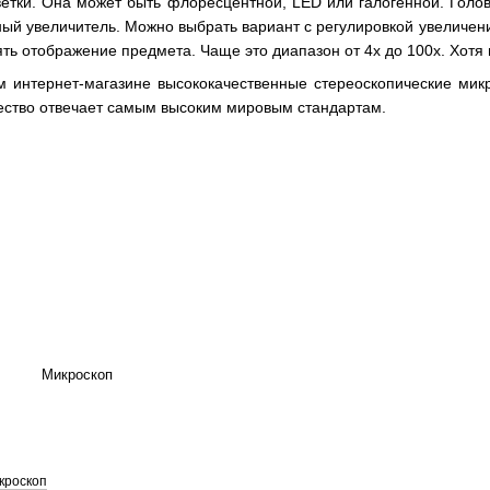
етки. Она может быть флоресцентной, LED или галогенной. Голо
ый увеличитель. Можно выбрать вариант с регулировкой увеличен
ять отображение предмета. Чаще это диапазон от 4x до 100x. Хотя
 интернет-магазине высококачественные стереоскопические микр
чество отвечает самым высоким мировым стандартам.
кроскоп