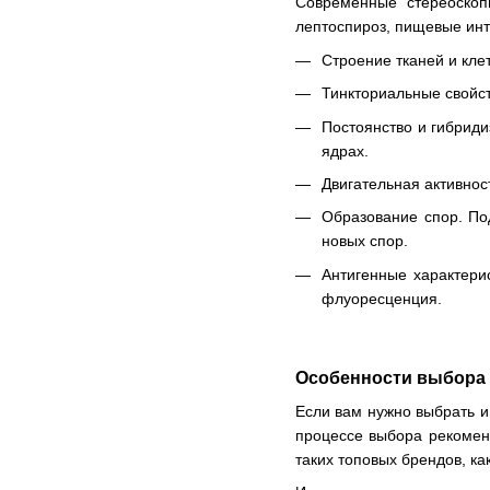
Современные стереоскоп
лептоспироз, пищевые инт
Строение тканей и кле
Тинкториальные свойст
Постоянство и гибриди
ядрах.
Двигательная активнос
Образование спор. По
новых спор.
Антигенные характери
флуоресценция.
Особенности выбора
Если вам нужно выбрать и 
процессе выбора рекоменд
таких топовых брендов, ка