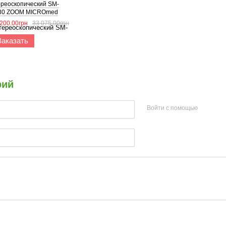
ереоскопический SM-
30 ZOOM MICROmed
инокуляр
 200.00грн
33 075.00грн
Заказать
рий
Войти с помощью