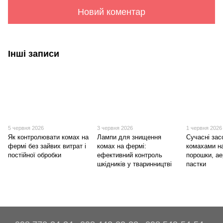
Новий коментар
Інші записи
5 червня 2026
3 червня 2026
1 червня 2026
Як контролювати комах на
Лампи для знищення
Сучасні зас
фермі без зайвих витрат і
комах на фермі:
комахами н
постійної обробки
ефективний контроль
порошки, ае
шкідників у тваринництві
пастки