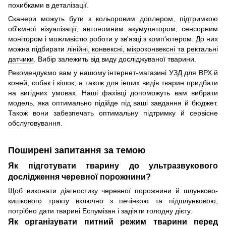
похибками в деталізації.
Сканери можуть бути з кольоровим доплером, підтримкою
об'ємної візуалізації, автономним акумулятором, сенсорним
монітором і можливістю роботи у зв'язці з комп'ютером. До них
можна підбирати
лінійні, конвексні, мікроконвексні та ректальні
датчики
. Вибір залежить від виду досліджуваної тварини.
Рекомендуємо вам у нашому інтернет-магазині УЗД для ВРХ й
коней, собак і кішок, а також для інших видів тварин придбати
на вигідних умовах. Наші фахівці допоможуть вам вибрати
модель, яка оптимально підійде під ваші завдання й бюджет.
Також вони забезпечать оптимальну підтримку й сервісне
обслуговування.
Поширені запитання за темою
Як підготувати тварину до ультразвукового
дослідження черевної порожнини?
Щоб виконати діагностику черевної порожнини й шлунково-
кишкового тракту включно з печінкою та підшлунковою,
потрібно дати тварині Еспумізан і задіяти голодну дієту.
Як організувати питний режим тварини перед