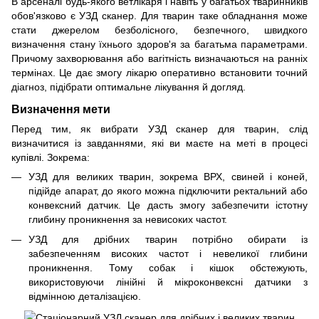
В арсеналі будь-якого ветлікаря і навіть у багатьох тваринників
обов'язково є УЗД сканер. Для тварин таке обладнання може
стати джерелом безболісного, безпечного, швидкого
визначення стану їхнього здоров'я за багатьма параметрами.
Причому захворювання або вагітність визначаються на ранніх
термінах. Це дає змогу лікарю оперативно встановити точний
діагноз, підібрати оптимальне лікування й догляд.
Визначення мети
Перед тим, як вибрати УЗД сканер для тварин, слід
визначитися із завданнями, які ви маєте на меті в процесі
купівлі. Зокрема:
УЗД для великих тварин, зокрема ВРХ, свиней і коней,
підійде апарат, до якого можна підключити ректальний або
конвексний датчик. Це дасть змогу забезпечити істотну
глибину проникнення за невисоких частот.
УЗД для дрібних тварин потрібно обирати із
забезпеченням високих частот і невеликої глибини
проникнення. Тому собак і кішок обстежують,
використовуючи лінійні й мікроконвексні датчики з
відмінною деталізацією.