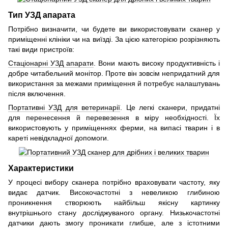
Тип УЗД апарата
Потрібно визначити, чи будете ви використовувати сканер у
приміщенні клініки чи на виїзді. За цією категорією розрізняють
такі види пристроїв:
Стаціонарні УЗД апарати
. Вони мають високу продуктивність і
добре читабельний монітор. Проте він зовсім непридатний для
використання за межами приміщення й потребує налаштувань
після включення.
Портативні УЗД для ветеринарії
. Це легкі сканери, придатні
для перенесення й перевезення в міру необхідності. Їх
використовують у приміщеннях ферми, на випасі тварин і в
кареті невідкладної допомоги.
Характеристики
У процесі вибору сканера потрібно враховувати частоту, яку
видає датчик. Високочастотні з невеликою глибиною
проникнення створюють найбільш якісну картинку
внутрішнього стану досліджуваного органу. Низькочастотні
датчики дають змогу проникати глибше, але з істотними