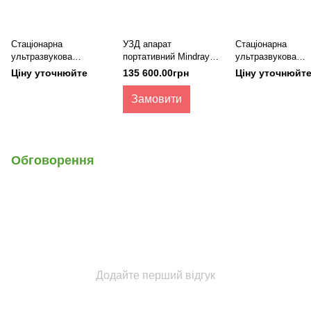
Стаціонарна
УЗД апарат
Стаціонарна
ультразвукова
портативний Mindray
ультразвукова
діагностична система з
DP-30 VET
діагностична сис
Ціну уточнюйте
135 600.00грн
Ціну уточнюйт
кольоровим доплером
кольоровим допл
Mindray DC-60 X-Insight
Mindray DC-70
Замовити
Обговорення
Додайте перший відгук