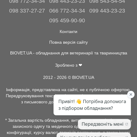
098 772-34-34
098 443-23-23
098 543-54-54
098 337-27-27
066 772-34-34
099 443-23-23
095 459-90-90
Контакти
Повна версія сайту
BIOVET.UA - обладнання для ветеринарії та тваринництва
Зроблено з ❤
2012 - 2026 © BIOVET.UA
Інформація, представлена на сайті, не є публічною офертою.
Передруковування текстів та інше копіювання, можливо тільки
з письмового дозволу адміністрації BIOVET.UA.
* Загальна вартість обладнання, витратних матеріалів, рентген
захисного одягу та медичного одягу, може залежати від
конфігурації, курсу валют, термінів постачання, а також інших