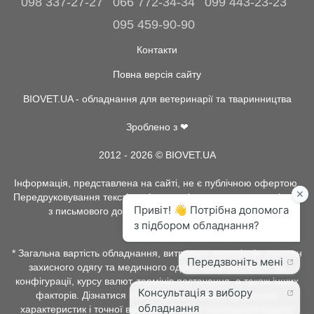
098 337-27-27
066 772-34-34
099 443-23-23
095 459-90-90
Контакти
Повна версія сайту
BIOVET.UA - обладнання для ветеринарії та тваринництва
Зроблено з ❤
2012 - 2026 © BIOVET.UA
Інформація, представлена на сайті, не є публічною офертою.
Передруковування текстів та інше копіювання, можливо тільки
з письмового дозволу адміністрації BIOVET.UA.
* Загальна вартість обладнання, витратних матеріалів, рентген
захисного одягу та медичного одягу, може залежати від
конфігурації, курсу валют, термінів постачання, а також інших
факторів. Дізнатися про наявність товару, детальних
характеристик і точної вартості можна у менеджерів відділу