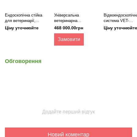
Ендоскопічна стійка
Універсальна
Відеоендоскопічн
для ветеринарії,
ветеринарна
система VET-
AOHUA
ендоскопічна система
OR1200RH
Ціну уточнюйте
468 000.00грн
Ціну уточнюйт
OR-100, AOHUA
Замовити
Обговорення
Додайте перший відгук
Новий коментар