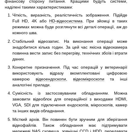
фінансову сторону питання. Кращими будуть системи,
наділені такими характеристиками:
Чіткість, виразність, реалістичність зображення. Підійде
Full HD, 4K або
HD-відеосистема
. При зйомці в таких
режимах можна буде розглянути всі деталі операції, аж до
кожного шва.
Стабільний відеозапис. На виконання операції може
знадобитися кілька годин. За цей час якісна відеокамера
повинна вести запис без перегріву, технічних збоїв і втрати
даних.
Конкретне призначення. Під час операцій у ветеринарії
використовують відразу вкомплектовані цифровою
камерою
відеоендоскопи
,
відеомікроскопи
та інші
аналогічні прилади.
Сумісність із застосовуваним обладнанням. Можна
замовити відеоблок для операційної з виходами HDMI,
VGA, SDI для підключення ендоскопів, мікроскопів, камер
та інших видів обладнання.
Місткий архів. Він повинен бути зручним для зберігання
відеофайлів. Також обладнання має підтримувати
мережеві NAS сховища, зовнішні CCD і HDD, передавати