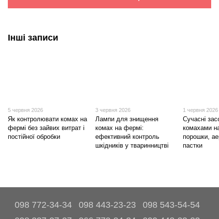
Інші записи
5 червня 2026
3 червня 2026
1 червня 2026
Як контролювати комах на
Лампи для знищення
Сучасні зас
фермі без зайвих витрат і
комах на фермі:
комахами н
постійної обробки
ефективний контроль
порошки, ае
шкідників у тваринництві
пастки
098 772-34-34
098 443-23-23
098 543-54-54