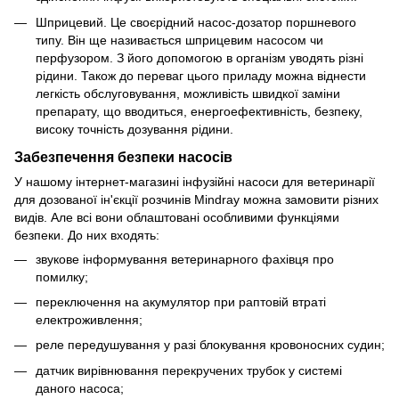
Шприцевий. Це своєрідний насос-дозатор поршневого
типу. Він ще називається шприцевим насосом чи
перфузором. З його допомогою в організм уводять різні
рідини. Також до переваг цього приладу можна віднести
легкість обслуговування, можливість швидкої заміни
препарату, що вводиться, енергоефективність, безпеку,
високу точність дозування рідини.
Забезпечення безпеки насосів
У нашому інтернет-магазині інфузійні насоси для ветеринарії
для дозованої ін'єкції розчинів Mindray можна замовити різних
видів. Але всі вони облаштовані особливими функціями
безпеки. До них входять:
звукове інформування ветеринарного фахівця про
помилку;
переключення на акумулятор при раптовій втраті
електроживлення;
реле передушування у разі блокування кровоносних судин;
датчик вирівнювання перекручених трубок у системі
даного насоса;