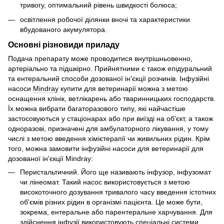
тривогу, оптимальний рівень швидкості болюса;
освітлення робочої ділянки вночі та характеристики
вбудованого акумулятора.
Основні різновиди приладу
Подача препарату може проводитися внутрішньовенно,
артеріально та підшкірно. Прийнятними є також епідуральний
та ентеральний способи дозованої ін'єкції розчинів. Інфузійні
насоси
Mindray
купити для ветеринарії можна з метою
оснащення клінік, ветлікарень або тваринницьких господарств.
Їх можна вибрати багаторазового типу, які найчастіше
застосовуються у стаціонарах або при виїзді на об'єкт, а також
одноразові, призначені для амбулаторного лікування, у тому
числі з метою введення хімієтерапії чи живильних рідин. Крім
того, можна замовити інфузійні насоси для ветеринарії для
дозованої ін'єкції Mindray:
Перистальтичний. Його ще називають інфузор, інфузомат
чи лінеомат. Такий насос використовується з метою
високоточного дозування тривалого часу введення істотних
об'ємів різних рідин в організмі пацієнта. Це може бути,
зокрема, ентеральне або парентеральне харчування. Для
здійснення інфузії використовують спеціальні системи.