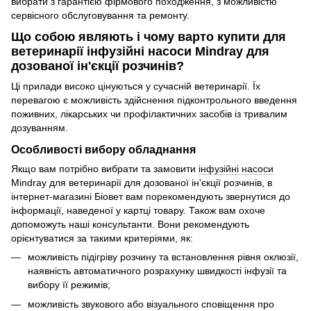
вибрати з гарантією фірмового походження, з можливістю
сервісного обслуговування та ремонту.
Що собою являють і чому варто купити для
ветеринарії інфузійні насоси Mindray для
дозованої ін'єкції розчинів?
Ці прилади високо цінуються у сучасній ветеринарії. Їх
перевагою є можливість здійснення підконтрольного введення
поживних, лікарських чи профілактичних засобів із тривалим
дозуванням.
Особливості вибору обладнання
Якщо вам потрібно вибрати та замовити
інфузійні насоси
Mindray для ветеринарії для дозованої ін'єкції розчинів, в
інтернет-магазині Біовет вам порекомендують звернутися до
інформації, наведеної у картці товару. Також вам охоче
допоможуть наші консультанти. Вони рекомендують
орієнтуватися за такими критеріями, як:
можливість підігріву розчину та встановлення рівня оклюзії,
наявність автоматичного розрахунку швидкості інфузії та
вибору її режимів;
можливість звукового або візуального сповіщення про