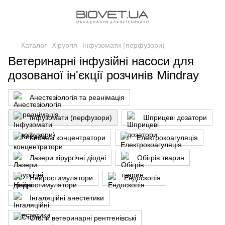
Каталог
Хірургія
Інфузомати (перфузори)
Ветеринарні інфузійні насоси для
дозованої ін'єкції розчинів Mindray
Анестезіологія та реанімація
Інфузомати (перфузори)
Шприцеві дозатори
Кисневі концентратори
Електрокоагуляція
Лазери хірургічні діодні
Обігрів тварин
Нейростимулятори
Ендоскопія
Інгаляційні анестетики
Столи ветеринарні рентгенівські