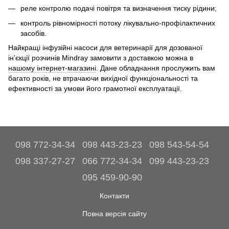
реле контролю подачі повітря та визначення тиску рідини;
контроль рівномірності потоку лікувально-профілактичних
засобів.
Найкращі інфузійні насоси для ветеринарії для дозованої
ін'єкції розчинів Mindray замовити з доставкою можна в
нашому інтернет-магазині
. Дане обладнання прослужить вам
багато років, не втрачаючи вихідної функціональності та
ефективності за умови його грамотної експлуатації.
098 772-34-34
098 443-23-23
098 543-54-54
098 337-27-27
066 772-34-34
099 443-23-23
095 459-90-90
Контакти
Повна версія сайту