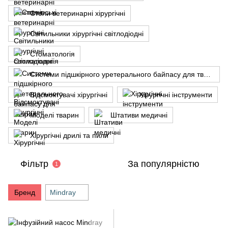
Столи ветеринарні хірургічні
Світильники хірургічні світлодіодні
Стоматологія
Системи підшкірного уретерального байпасу для тварин
Відсмоктувачі хірургічні
Хірургічні інструменти
Моделі тварин
Штативи медичні
Хірургічні дрилі та пили
Фільтр
За популярністю
1
Бренд
Mindray