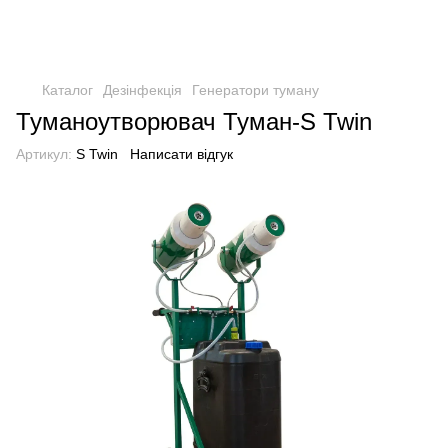
Каталог
Дезінфекція
Генератори туману
Туманоутворювач Туман-S Twin
Артикул:
S Twin
Написати відгук