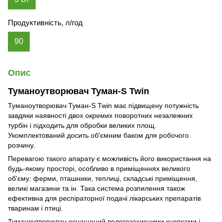
Продуктивність, л/год
90
Опис
Туманоутворювач Туман-S Twin
Туманоутворювач Туман-S Twin має підвищену потужність
завдяки наявності двох окремих поворотних незалежних
турбін і підходить для обробки великих площ.
Укомплектований досить об'ємним баком для робочого
розчину.
Перевагою такого апарату є можливість його використання на
будь-якому просторі, особливо в приміщеннях великого
об'єму: ферми, пташники, теплиці, складські приміщення,
великі магазини та ін. Така система розпилення також
ефективна для респіраторної подачі лікарських препаратів
тваринам і птиці.
Туманоутворювач оснащений вологозахисними кнопками і