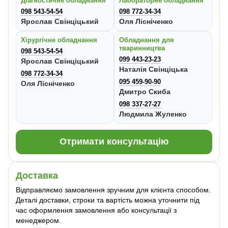
Діагностичне обладнання
Лабораторне обладнання
098 543-54-54
098 772-34-34
Ярослав Свінціцький
Оля Лісніченко
Хірургічне обладнання
Обладнання для
тваринництва
098 543-54-54
099 443-23-23
Ярослав Свінціцький
Наталія Свінціцька
098 772-34-34
095 459-90-90
Оля Лісніченко
Дмитро Скиба
098 337-27-27
Людмила Жуленко
Отримати консультацію
Доставка
Відправляємо замовлення зручним для клієнта способом.
Деталі доставки, строки та вартість можна уточнити під
час оформлення замовлення або консультації з
менеджером.