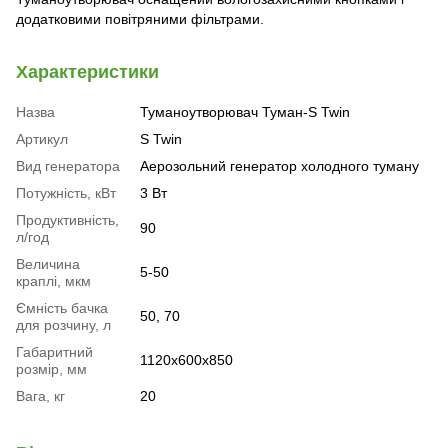
додатковими повітряними фільтрами.
Характеристики
Назва
Туманоутворювач Туман-S Twin
Артикул
S Twin
Вид генератора
Аерозольний генератор холодного туману
Потужність, кВт
3 Вт
Продуктивність,
90
л/год
Величина
5-50
краплі, мкм
Ємність бачка
50, 70
для розчину, л
Габаритний
1120х600х850
розмір, мм
Вага, кг
20