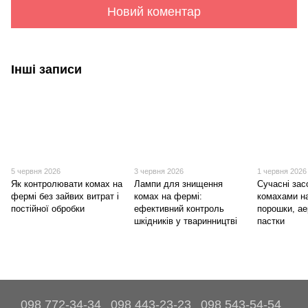
Новий коментар
Інші записи
5 червня 2026
3 червня 2026
1 червня 2026
Як контролювати комах на
Лампи для знищення
Сучасні зас
фермі без зайвих витрат і
комах на фермі:
комахами н
постійної обробки
ефективний контроль
порошки, ае
шкідників у тваринництві
пастки
098 772-34-34
098 443-23-23
098 543-54-54