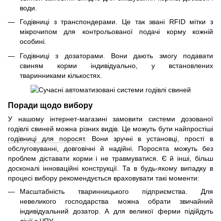
води.
Годівниці з транспондерами. Це так звані RFID мітки з
мікрочипом для контрольованої подачі корму кожній
особині.
Годівниці з дозаторами. Вони дають змогу подавати
свиням корми індивідуально, у встановлених
тваринниками кількостях.
Поради щодо вибору
У нашому інтернет-магазині замовити системи дозованої
годівлі свиней можна різних видів. Це можуть бути найпростіші
годівниці для поросят
. Вони зручні в установці, прості в
обслуговуванні, довговічні й надійні. Поросята можуть без
проблем діставати корми і не травмуватися. Є й інші, більш
досконалі інноваційні конструкції. Та в будь-якому випадку в
процесі вибору рекомендується враховувати такі моменти:
Масштабність тваринницького підприємства. Для
невеликого господарства можна обрати звичайний
індивідуальний дозатор. А для великої ферми підійдуть