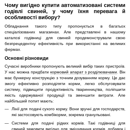
Чому вигідно купити автоматизовані системи
годівлі свиней, у чому їхня перевага й
особливості вибору?
Обладнання такого типу пропонується в багатьох
спеціалізованих магазинах. Але представлені в нашому
каталозі годівниці для свиней продемонстрували свою
безпрецедентну ефективність при використанні на великих
фермах.
Основні різновиди
Сучасні виробники пропонують великий вибір таких пристроїв.
У нас можна придбати
кормовий апарат з розділювачами
. Він
має бункерну конструкцію з точним дозуванням корму. Це дає
змогу ефективно розподіляти корми, легко обслуговувати
систему, підвищити продуктивність тваринництва, поліпшити
якість одержуваної продукції та зменшити витрати. Але
найбільший попит мають:
Лінії для подачі сухого корму. Вони зручні для господарств,
які застосовують комбікорми, зокрема гранульовані.
Системи для подачі рідких кормів. Такі годівниці для
свиней замовити вигідно для змішування кормів, добавок і