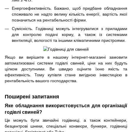
лінії з ЧПУ.
Енергоефективність. Бажано, щоб придбане обладнання
споживало не надто велику кількість енергії, вартість якої
позначиться на рентабельності фірми.
Сумісність. Годівниці можуть інтегруватися з приладами
для контролю подачі корму, а також із системами
вентиляції, вологості та іншими кліматичними пристроями.
Якщо ви вирішите в нашому інтернет-магазині замовити
автоматизовані системи годівлі свиней, ціни на них будуть
цілком доступними. Ви швидко оціните їхню якість та
ефективність. Тому купівля стане вигідною інвестицією в
рентабельність вашого господарства.
Поширені запитання
Яке обладнання використовується для організації
годівлі свиней?
Це можуть бути звичайні годівниці, а також контейнери,
безцентрові шнеки, спеціальні конвеєри, бункери, годівниці
перехідні, Sprintomat або Tubo.