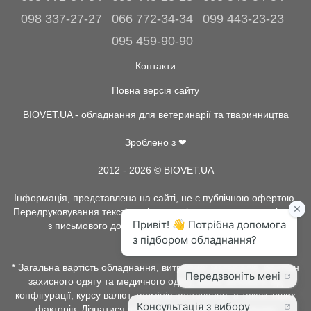
098 337-27-27
066 772-34-34
099 443-23-23
095 459-90-90
Контакти
Повна версія сайту
BIOVET.UA - обладнання для ветеринарії та тваринництва
Зроблено з ❤
2012 - 2026 © BIOVET.UA
Інформація, представлена на сайті, не є публічною офертою.
Передруковування текстів та інше копіювання, можливо тільки
з письмового дозволу адміністрації BIOVET.UA.
* Загальна вартість обладнання, витратних матеріалів, рентген
захисного одягу та медичного одягу, може залежати від
конфігурації, курсу валют, термінів постачання, а також інших
факторів. Дізнатися про наявність товару, детальних