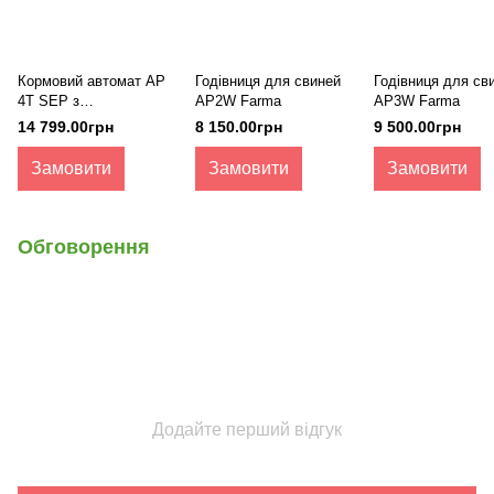
Кормовий автомат AP
Годівниця для свиней
Годівниця для св
4T SEP з
AP2W Farma
AP3W Farma
розділювачами
14 799.00грн
8 150.00грн
9 500.00грн
Замовити
Замовити
Замовити
Обговорення
Додайте перший відгук