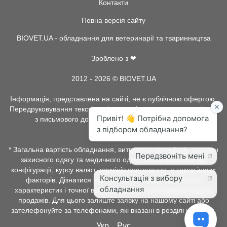
Контакти
Повна версія сайту
BIOVET.UA - обладнання для ветеринарії та тваринництва
Зроблено з ❤
2012 - 2026 © BIOVET.UA
Інформація, представлена на сайті, не є публічною офертою.
Передруковування текстів та інше копіювання, можливо тільки
з письмового дозволу адміністрації BIOVET.UA.
* Загальна вартість обладнання, витратних матеріалів, рентген
захисного одягу та медичного одягу, може залежати від
конфігурації, курсу валют, термінів постачання, а також інших
факторів. Дізнатися про наявність товару, детальних
характеристик і точної вартості можна у менеджерів відділу
продажів. Для цього залиште заявку на нашому сайті або
зателефонуйте за телефонами, які вказані в розділі контакти.
Укр
Рус