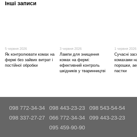
Інші записи
5 червня 2026
3 червня 2026
1 червня 2026
Як контролювати комах на
Лампи для знищення
Сучасні зас
фермі без зайвих витрат і
комах на фермі:
комахами н
постійної обробки
ефективний контроль
порошки, ае
шкідників у тваринництві
пастки
098 772-34-34
098 443-23-23
098 543-54-54
098 337-27-27
066 772-34-34
099 443-23-23
095 459-90-90