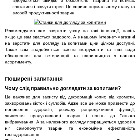
відбуваються швидко й безболісно, тварина не встигає
злякатися і відчути стрес. Це сприяє нормальному стану та
високій продуктивності тварин.
Рекомендуємо вам звертати увагу на такі інновації, навіть
якщо це вам здасться задорого. А в нашому інтернет-магазині
на верстати для догляду за копитами ціни цілком доступні.
Також вам знадобляться всілякі інструменти та інші види
обладнання для ветеринарії та тваринництва з нашого
асортименту.
Поширені запитання
Чому слід правильно доглядати за копитами?
Це важливо для захисту від деформації копит, від хромоти,
захворювань кісток і суглобів. Адже все це може призвести до
погіршення здоров'я, розладу репродуктивної функції,
зниження продуктивності тварин і навіть до їхнього
вибракування. А за належного догляду покращується здоров'я
ніг, самопочуття тварин та економічна ефективність
господарювання.