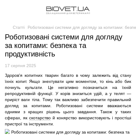
Статті
Роботизовані системи для догляду за копитами: безпе
Роботизовані системи для догляду
за копитами: безпека та
продуктивність
17 серпня 2025
Здоров'я копитних тварин багато в чому залежить від стану
їхніх копит. Якщо знехтувати цим моментом, то кінь або бик
почнуть кульгати. Це негативно позначиться на їхній
репродуктивній функції. У корів знизиться удій, а у телят —
приріст ваги тіла. Тому так важливо забезпечити правильний
догляд за копитами. Роботизовані системи вважаються
одними з кращих рішень цього завдання. Також у таких
сферах, як
скотарство
й конярство використовують і простіші
пристрої та інструменти.