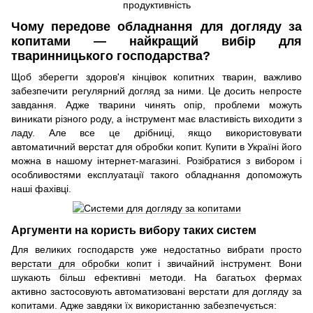
Чому передове обладнання для догляду за
копитами — найкращий вибір для
тваринницького господарства?
Щоб зберегти здоров'я кінцівок копитних тварин, важливо
забезпечити регулярний догляд за ними. Це досить непросте
завдання. Адже тварини чинять опір, проблеми можуть
виникати різного роду, а інструмент має властивість виходити з
ладу. Але все це дрібниці, якщо використовувати
автоматичний верстат для обробки копит. Купити в Україні його
можна в нашому інтернет-магазині. Розібратися з вибором і
особливостями експлуатації такого обладнання допоможуть
наші фахівці.
Аргументи на користь вибору таких систем
Для великих господарств уже недостатньо вибрати просто
верстати для обробки копит
і звичайний інструмент. Вони
шукають більш ефективні методи. На багатьох фермах
активно застосовують автоматизовані верстати для догляду за
копитами. Адже завдяки їх використанню забезпечується: