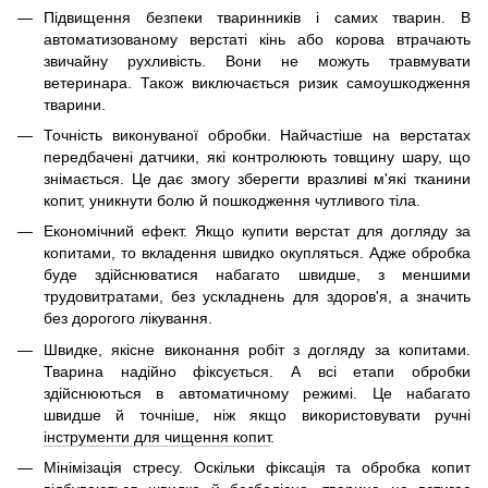
Підвищення безпеки тваринників і самих тварин. В
автоматизованому верстаті кінь або корова втрачають
звичайну рухливість. Вони не можуть травмувати
ветеринара. Також виключається ризик самоушкодження
тварини.
Точність виконуваної обробки. Найчастіше на верстатах
передбачені датчики, які контролюють товщину шару, що
знімається. Це дає змогу зберегти вразливі м'які тканини
копит, уникнути болю й пошкодження чутливого тіла.
Економічний ефект. Якщо купити верстат для догляду за
копитами, то вкладення швидко окупляться. Адже обробка
буде здійснюватися набагато швидше, з меншими
трудовитратами, без ускладнень для здоров'я, а значить
без дорогого лікування.
Швидке, якісне виконання робіт з догляду за копитами.
Тварина надійно фіксується. А всі етапи обробки
здійснюються в автоматичному режимі. Це набагато
швидше й точніше, ніж якщо використовувати ручні
інструменти для чищення копит
.
Мінімізація стресу. Оскільки фіксація та обробка копит