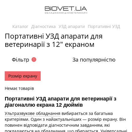
Каталог
Діагностика
УЗД апарати
Портативні УЗД
Портативні УЗД апарати для
ветеринарії з 12" екраном
Фільтр
За популярністю
1
Розмір екрану
Немає товарів
Портативні УЗД апарати для ветеринарії з
діагоналлю екрана 12 дюймів
Ультразвукове обладнання
вибирається за багатьма
критеріями. Один з найактуальніших — розмір екрану. Він
повинен відповідати діагностичним завданням, які
покладаються на обладнання, що обирається. Універсальні