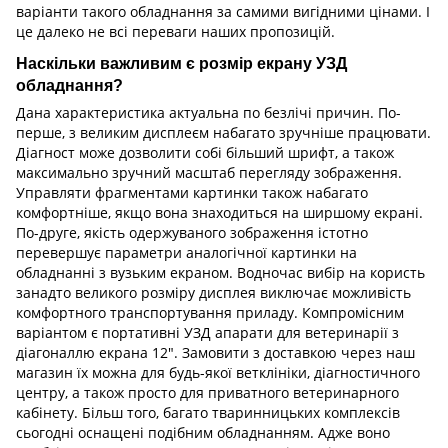
варіанти такого обладнання за самими вигідними цінами. І
це далеко не всі переваги наших пропозицій.
Наскільки важливим є розмір екрану УЗД
обладнання?
Дана характеристика актуальна по безлічі причин. По-
перше, з великим дисплеєм набагато зручніше працювати.
Діагност може дозволити собі більший шрифт, а також
максимально зручний масштаб перегляду зображення.
Управляти фрагментами картинки також набагато
комфортніше, якщо вона знаходиться на ширшому екрані.
По-друге, якість одержуваного зображення істотно
перевершує параметри аналогічної картинки на
обладнанні з вузьким екраном. Водночас вибір на користь
занадто великого розміру дисплея виключає можливість
комфортного транспортування приладу. Компромісним
варіантом є портативні УЗД апарати для ветеринарії з
діагоналлю екрана 12". Замовити з доставкою через наш
магазин їх можна для будь-якої ветклініки, діагностичного
центру, а також просто для приватного ветеринарного
кабінету. Більш того, багато тваринницьких комплексів
сьогодні оснащені подібним обладнанням. Адже воно