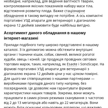
необхідне, наприклад, для ведення вагітності тварин,
контролювання якісних показників набору маси тіла,
відстеження розвитку плода. Важке
стаціонарне
обладнання
в такому випадку не потрібне. А ось компактні
портативні УЗД апарати для ветеринарії з діагоналлю
екрана 12 дюймів замовити буде найбільш вигідно.
Асортимент даного обладнання в нашому
інтернет-магазині
Прилади подібного типу широко представлені в нашому
каталозі. З їх допомогою можна обстежити внутрішні
органи і тканини кішок, собак, свиней, великої рогатої
худоби, овець і коней. Це продукція провідних світових
торгових марок, таких, наприклад, як
Esaote
і SonoScape. На
фірмові портативні УЗД апарати для ветеринарії з
діагоналлю екрана 12 дюймів ціни у нас цілком помірні.
Для цього ми співпрацюємо з нашими партнерами —
виробниками приладів даного типу напряму, без
посередників. Це дозволяє нам гарантувати фірмові
характеристики наших товарів. Зокрема, вони можуть
працювати в самих різних режимах сканування з частотою
від 2 до 13 мегагерців або навіть до 22 мегагерців. Вони
можуть бути оснащені кольоровим доплером, що важливо