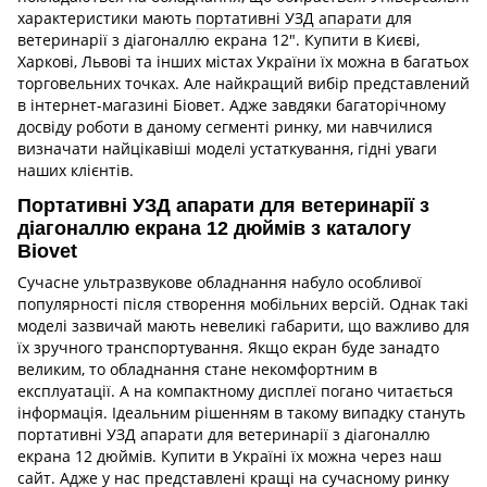
характеристики мають
портативні УЗД апарати
для
ветеринарії з діагоналлю екрана 12". Купити в Києві,
Харкові, Львові та інших містах України їх можна в багатьох
торговельних точках. Але найкращий вибір представлений
в інтернет-магазині Біовет. Адже завдяки багаторічному
досвіду роботи в даному сегменті ринку, ми навчилися
визначати найцікавіші моделі устаткування, гідні уваги
наших клієнтів.
Портативні УЗД апарати для ветеринарії з
діагоналлю екрана 12 дюймів з каталогу
Biovet
Сучасне ультразвукове обладнання набуло особливої
популярності після створення мобільних версій. Однак такі
моделі зазвичай мають невеликі габарити, що важливо для
їх зручного транспортування. Якщо екран буде занадто
великим, то обладнання стане некомфортним в
експлуатації. А на компактному дисплеї погано читається
інформація. Ідеальним рішенням в такому випадку стануть
портативні УЗД апарати для ветеринарії з діагоналлю
екрана 12 дюймів. Купити в Україні їх можна через наш
сайт. Адже у нас представлені кращі на сучасному ринку