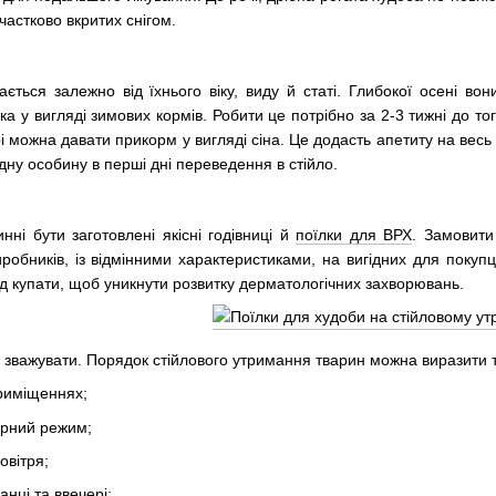
частково вкритих снігом.
ється залежно від їхнього віку, виду й статі. Глибокої осені во
а у вигляді зимових кормів. Робити це потрібно за 2-3 тижні до т
 можна давати прикорм у вигляді сіна. Це додасть апетиту на весь д
дну особину в перші дні переведення в стійло.
нні бути заготовлені якісні годівниці й
поїлки для ВРХ
. Замовити
робників, із відмінними характеристиками, на вигідних для покуп
ід купати, щоб уникнути розвитку дерматологічних захворювань.
о зважувати. Порядок стійлового утримання тварин можна виразити
риміщеннях;
рний режим;
овітря;
анці та ввечері;