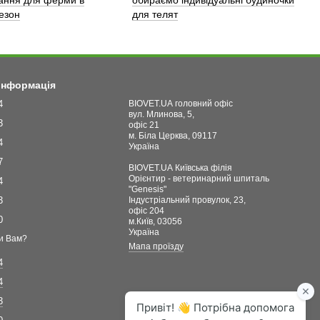
ання для ферми в
обираємо індивідуальні будиночки
сезон
для телят
 інформація
4
BIOVET.UA головний офіс
вул. Млинова, 5,
3
офіс 21
м. Біла Церква, 09117
4
Україна
7
BIOVET.UA Київська філія
Орієнтир - ветеринарний шпиталь
4
"Genesis"
3
Індустріальний провулок, 23,
офіс 204
0
м.Київ, 03056
Україна
и Вам?
Мапа проїзду
4
4
3