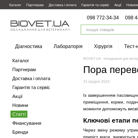
Перейти до основного контенту
Каталог
Партнерам
Доставка і оплата
Гарантія та сервіс
Акції
Новини
098 772-34-34
098 4
Діагностика
Лабораторія
Хірургія
Тест-
BIOVET.UA - обладнання для ветер
Каталог
Пора переве
Партнерам
Доставка і оплата
31 грудня 2024
Гарантія та сервіс
Із завершенням пасовищног
Акції
приміщення, корми, подач
Новини
моменти допоможуть висвітл
Статті
Ключові етапи п
Фінансування
Через зміну режиму утрим
Бренди
приріст маси, знижується п