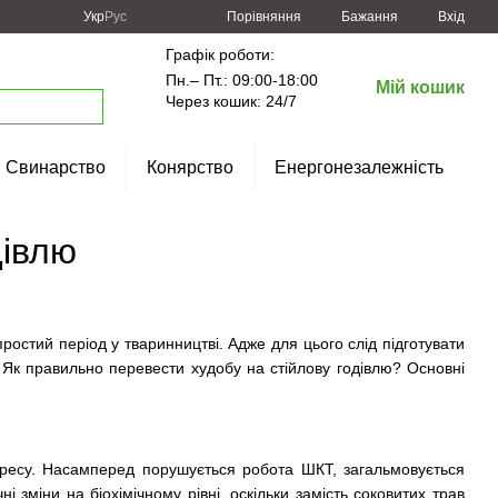
Порівняння
Укр
Рус
Бажання
Вхід
Графік роботи:
Пн.– Пт.: 09:00-18:00
Мій кошик
Через кошик: 24/7
Свинарство
Конярство
Енергонезалежність
дівлю
остий період у тваринництві. Адже для цього слід підготувати
 Як правильно перевести худобу на стійлову годівлю? Основні
я
тресу. Насамперед порушується робота ШКТ, загальмовується
ні зміни на біохімічному рівні, оскільки замість соковитих трав