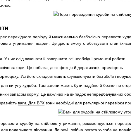
силос.
нти
рес перехідного періоду й максимально безболісно перевести худобу
ового утримання тварин. Це дасть змогу стабілізувати стан їхньо
. У них слід виконати й завершити всі необхідні ремонтні роботи.
ієнічні заходи. Це побілка,
дезінфекція й дератизація приміщень
.
кормоцеху. Усі його складові мають функціонувати без збоїв і поруш
для вигулу худоби. Такі загони мають бути надійно й безпечно огор
нники запасом корму. Це важливо на випадок непередбачуваних обс
правність
ваги. Для ВРХ
вони необхідні для регулярної перевірки пр
 перевести худобу на стійлове утримання, рекомендується переві
 для подальшого лікування. До речі, дрібна рогата худоба не повн