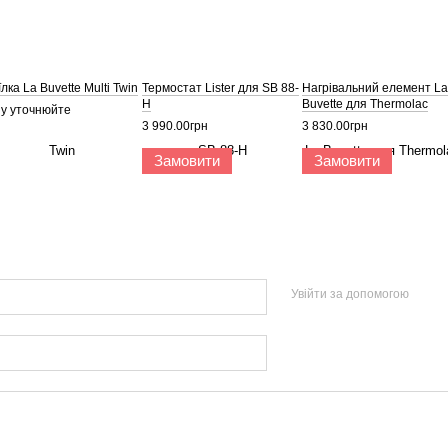
лка La Buvette Multi Twin
Термостат Lister для SB 88-
Нагрівальний елемент La
H
Buvette для Thermolac
ну уточнюйте
3 990.00грн
3 830.00грн
Замовити
Замовити
Увійти за допомогою