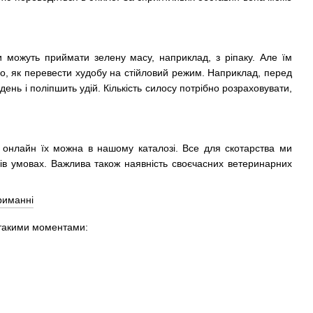
ни можуть приймати зелену масу, наприклад, з ріпаку. Але їм
ого, як перевести худобу на стійловий режим. Наприклад, перед
ень і поліпшить удій. Кількість силосу потрібно розраховувати,
 онлайн їх можна в нашому каталозі. Все для скотарства ми
ців умовах. Важлива також наявність своєчасних ветеринарних
 такими моментами: