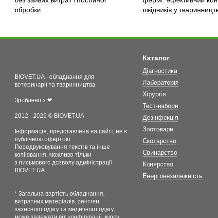
без зайвих витрат і постійної
фермі: ефективний кон
обробки
шкідників у тваринництв
Каталог
Діагностика
BIOVET.UA - обладнання для
Лабораторія
ветеринарії та тваринництва
Хірургія
Зроблено з ❤
Тест-набори
2012 - 2026 © BIOVET.UA
Дезінфекція
Зоотовари
Інформація, представлена на сайті, не є
публічною офертою.
Скотарство
Передруковування текстів та інше
Свинарство
копіювання, можливо тільки
з письмового дозволу адміністрації
Конярство
BIOVET.UA.
Енергонезалежність
* Загальна вартість обладнання,
витратних матеріалів, рентген
захисного одягу та медичного одягу,
може залежати від конфігурації, курсу