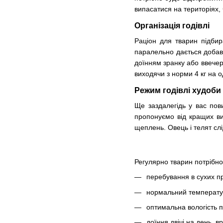
випасатися на територіях, 
Організація годівлі
Раціон для тварин підбира
паралельно дається добавк
доїнням зранку або ввечері
виходячи з норми 4 кг на о
Режим годівлі худоби
Ще заздалегідь у вас пови
пропонуємо від кращих ви
щеплень. Овець і телят сл
Регулярно тварин потрібн
перебування в сухих п
нормальний температу
оптимальна вологість п
доїння двічі на день, вр