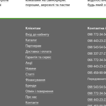
троль
комахами на свинофермі:
водопостач
і
порошки, аерозолі та пастки
будь-який 
Клієнтам
Контактна
Вхід до кабінету
098 772-34-3
Каталог
098 443-23-2
Партнерам
098 543-54-5
Доставка і оплата
098 337-27-2
Гарантія та сервіс
066 772-34-3
Акції
099 443-23-2
Новини
095 459-90-9
Статті
Передзвонит
Фінансування
Бренди
098 543-54-5
Обмін і повернення
098 772-34-3
Про нас
098 443-23-2
Контакти