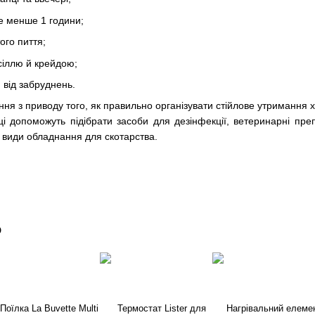
е менше 1 години;
ого пиття;
сіллю й крейдою;
 від забруднень.
ня з приводу того, як правильно організувати стійлове утримання х
ці допоможуть підібрати засоби для дезінфекції, ветеринарні пр
 види обладнання для скотарства.
о