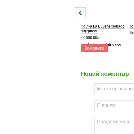
Поїлка La Buvette Isobac з
Пої
підігрівом
Ці
44 500.00грн
Замовити
Новий коментар