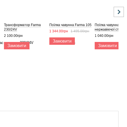
Трансформатор Farma
Поїлка чавунна Farma 105
Поїлка чавунна з яз
230/24V
нержавіючої сталі 
1 344.00грн
1 495.00грн
2 100.00грн
1 040.00грн
Замовити
Замовити
Замовити