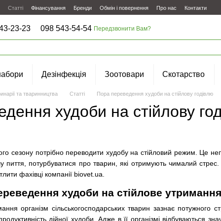
Статті
Фінансування
Бренди
Обмін і повернення
Про нас
Контакти
43-23-23
098 543-54-54
Передзвонити Вам?
набори
Дезінфекція
Зоотовари
Скотарство
инарії та тваринництва
Статті
Пора переведення худоби на стійлову годівлю
дення худоби на стійлову го
о сезону потрібно переводити худобу на стійловий режим. Це непр
у пиття, потурбуватися про тварин, які отримують чималий стрес.
ити фахівці компанії biovet.ua.
ереведення худоби на стійлове утриманн
ання організм сільськогосподарських тварин зазнає потужного с
родуктивність дійної худоби. Адже в її організмі відбуваються знач