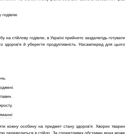
 на стійлову годівлю, в Україні прийнято заздалегідь готувати
го здоров'я й уберегти продуктивність. Насамперед для цього
ень.
оджені.
тавин.
иросту.
рити кожну особину на предмет стану здоров'я. Хворих тварин
істю переводиться в стійло. За сприятливих обставин вона може