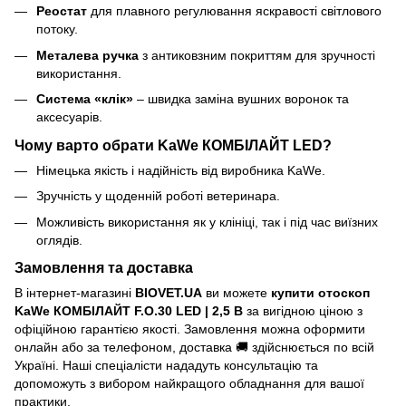
Реостат
для плавного регулювання яскравості світлового
потоку.
Металева ручка
з антиковзним покриттям для зручності
використання.
Система «клік»
– швидка заміна вушних воронок та
аксесуарів.
Чому варто обрати KaWe КОМБІЛАЙТ LED?
Німецька якість і надійність від виробника KaWe.
Зручність у щоденній роботі ветеринара.
Можливість використання як у клініці, так і під час виїзних
оглядів.
Замовлення та доставка
В інтернет-магазині
BIOVET.UA
ви можете
купити отоскоп
KaWe КОМБІЛАЙТ F.O.30 LED | 2,5 В
за вигідною ціною з
офіційною гарантією якості. Замовлення можна оформити
онлайн або за телефоном, доставка 🚚 здійснюється по всій
Україні. Наші спеціалісти нададуть консультацію та
допоможуть з вибором найкращого обладнання для вашої
практики.