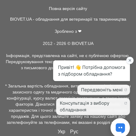
Повна версія сайту
BIOVET.UA - обладнання для ветеринарії та тваринництва
Зроблено з ❤
2012 - 2026 © BIOVET.UA
Інформація, представлена на сайті, не є публічною офертою.
Передруковування текстів та інше копіювання, можливо тільки
з письмового дозволу адміністрації BIOVET.UA.
* Загальна вартість обладнання, витратних матеріалів, рентген
захисного одягу та медичного одягу, може залежати від
конфігурації, курсу валют, термінів постачання, а також інших
факторів. Дізнатися про наявність товару, детальних
характеристик і точної вартості можна у менеджерів відділу
продажів. Для цього залиште заявку на нашому сайті або
зателефонуйте за телефонами, які вказані в розділі контакти.
Укр
Рус