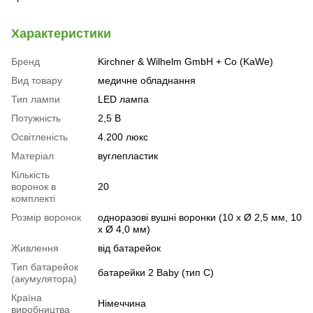
Характеристики
Бренд
Kirchner & Wilhelm GmbH + Co (KaWe)
Вид товару
медичне обладнання
Тип лампи
LED лампа
Потужність
2,5 В
Освітленість
4.200 люкс
Матеріал
вуглепластик
Кількість
воронок в
20
комплекті
Розмір воронок
одноразові вушні воронки (10 x Ø 2,5 мм, 10
x Ø 4,0 мм)
Живлення
від батарейок
Тип батарейок
батарейки 2 Baby (тип C)
(акумулятора)
Країна
Німеччина
виробництва