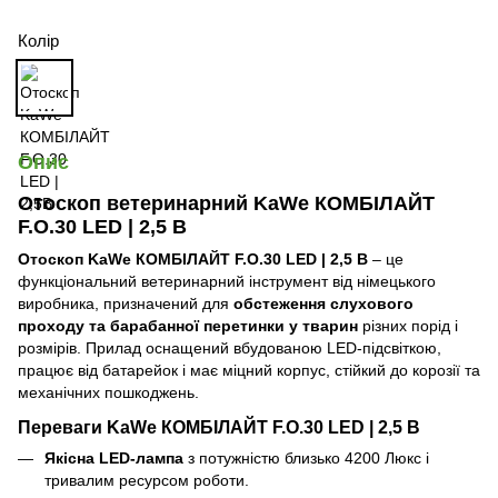
Колір
Опис
Отоскоп ветеринарний KaWe КОМБІЛАЙТ
F.O.30 LED | 2,5 В
Отоскоп KaWe КОМБІЛАЙТ F.O.30 LED | 2,5 В
– це
функціональний ветеринарний інструмент від німецького
виробника, призначений для
обстеження слухового
проходу та барабанної перетинки у тварин
різних порід і
розмірів. Прилад оснащений вбудованою LED-підсвіткою,
працює від батарейок і має міцний корпус, стійкий до корозії та
механічних пошкоджень.
Переваги KaWe КОМБІЛАЙТ F.O.30 LED | 2,5 В
Якісна LED-лампа
з потужністю близько 4200 Люкс і
тривалим ресурсом роботи.