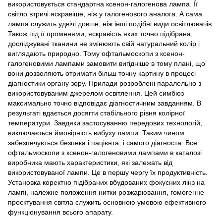
використовується стандартна ксенон-галогенова лампа. Її
світло втричі яскравіше, ніж у галогенового аналога. А сама
лампа служить удвічі довше, ніж інші подібні види освітлювачів.
Також під її променями, яскравість яких точно підібрана,
досліджувані тканини не змінюють свій натуральний колір і
виглядають природно. Тому офтальмоскопи з ксенон-
галогеновими лампами замовити вигідніше в тому плані, що
вони дозволяють отримати більш точну картину в процесі
діагностики органу зору. Прилади розроблені паралельно з
використовуваним джерелом освітлення. Цей симбіоз
максимально точно відповідає діагностичним завданням. В
результаті вдається досягти стабільного рівня колірної
температури. Завдяки застосуванню передових технологій,
виключається ймовірність вибуху лампи. Таким чином
забезпечується безпека і пацієнта, і самого діагноста. Все
офтальмоскопи з ксенон-галогеновими лампами в каталозі
виробника мають характеристики, які залежать від
використовуваної лампи. Це в першу чергу їх продуктивність.
Установка коректно підібраних вбудованих фокусних лінз на
лампі, належне положення нитки розжарювання, гомогенне
проєктування світла служить основною умовою ефективного
функціонування всього апарату.