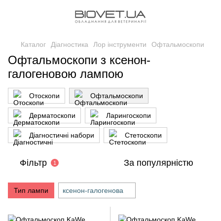
Каталог
Діагностика
Лор інструменти
Офтальмоскопи
Офтальмоскопи з ксенон-
галогеновою лампою
Отоскопи
Офтальмоскопи
Дерматоскопи
Ларингоскопи
Діагностичні набори
Стетоскопи
Фільтр
За популярністю
1
Тип лампи
ксенон-галогенова