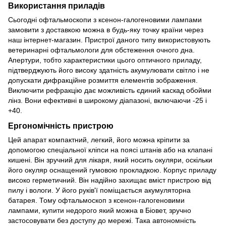
Використання приладів
Сьогодні офтальмоскопи з ксенон-галогеновими лампами
замовити з доставкою можна в будь-яку точку країни через
наш інтернет-магазин. Пристрої даного типу використовують
ветеринарні офтальмологи для обстеження очного дна.
Апертури, тобто характеристики цього оптичного приладу,
підтверджують його високу здатність акумулювати світло і не
допускати дифракційне розмиття елементів зображення.
Виключити рефракцію дає можливість єдиний каскад обойми
лінз. Вони ефективні в широкому діапазоні, включаючи -25 і
+40.
Ергономічність пристрою
Цей апарат компактний, легкий, його можна кріпити за
допомогою спеціальної кліпси на поясі штанів або на клапані
кишені. Він зручний для лікаря, який носить окуляри, оскільки
його окуляр оснащений гумовою прокладкою. Корпус приладу
високо герметичний. Він надійно захищає вміст пристрою від
пилу і вологи. У його руків'ї поміщається акумуляторна
батарея. Тому офтальмоскоп з ксенон-галогеновими
лампами, купити недорого який можна в Біовет, зручно
застосовувати без доступу до мережі. Така автономність