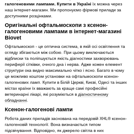
галогеновими лампами. Купити в Україні
їх можна через
наш інтернет-магазин. Ми пропонуємо фірмові прилади за
доступними розцінками.
Оригінальні офтальмоскопи з ксенон-
галогеновими лампами в інтернет-магазині
Biovet
Офтальмоскоп - це оптична система, в якій осі освітлення та
огляду збігаються між собою. При цьому виключаються
відблиски та поліпшується якість діагностики захворювань
периферії сітківки, очного дна і нерва. Адже кожен елемент
структури ока видно максимально чітко і ясно. Багато в чому
це можливо коштом установки на офтальмоскопи ксенон-
галогенових ламп. Купити в Білій Церкві, Києві, Одесі та інших
містах країни їх вважають за краще самі професійні
ветеринарні лікарі, які розуміються в
діагностичному
обладнанні
.
Ксенон-галогенові лампи
Робота даних приладів заснована на передовій XHL® ксенон-
галогеновій технології. Вона визначається типом
підсвічування. Відповідно, як джерело світла в них