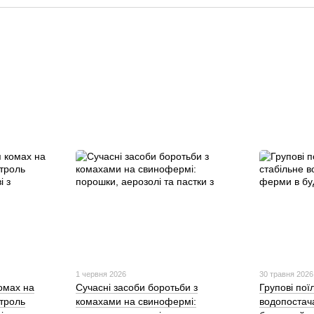
1 червня 2026
30 травня 2026
омах на
Сучасні засоби боротьби з
Групові пої
троль
комахами на свинофермі:
водопостач