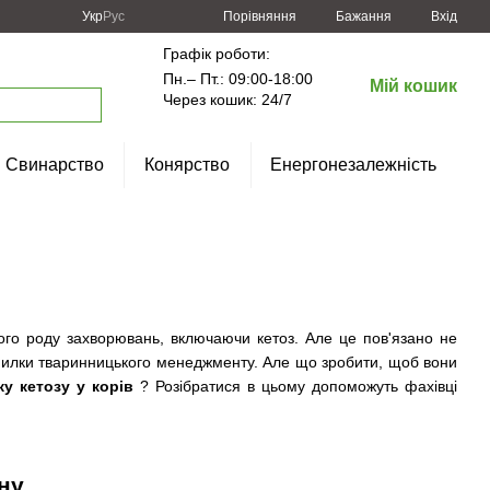
Порівняння
Укр
Рус
Бажання
Вхід
Графік роботи:
Пн.– Пт.: 09:00-18:00
Мій кошик
Через кошик: 24/7
Свинарство
Конярство
Енергонезалежність
ного роду захворювань, включаючи кетоз. Але це пов'язано не
омилки тваринницького менеджменту. Але що зробити, щоб вони
ку кетозу у корів
? Розібратися в цьому допоможуть фахівці
ну