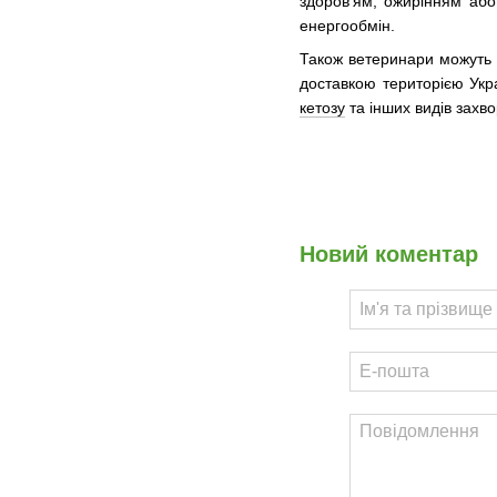
здоров'ям, ожирінням аб
енергообмін.
Також ветеринари можуть п
доставкою територією Укр
кетозу
та інших видів захв
Новий коментар