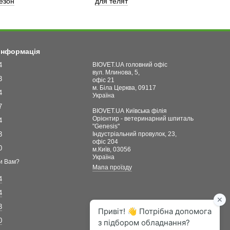
сезон
для телят
 інформація
4
BIOVET.UA головний офіс
вул. Млинова, 5,
3
офіс 21
м. Біла Церква, 09117
4
Україна
7
BIOVET.UA Київська філія
Орієнтир - ветеринарний шпиталь
4
"Genesis"
3
Індустріальний провулок, 23,
офіс 204
0
м.Київ, 03056
Україна
и Вам?
Мапа проїзду
4
4
3
0