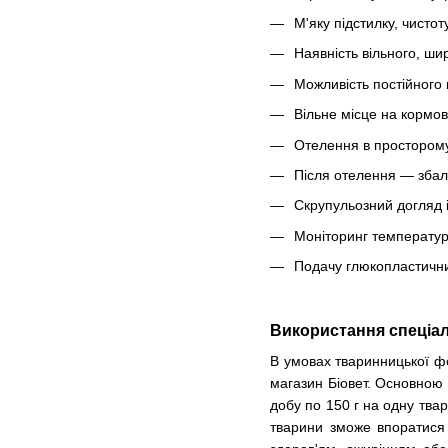
М'яку підстилку, чистот
Наявність вільного, ши
Можливість постійного п
Вільне місце на кормов
Отелення в просторому 
Після отелення — збал
Скрупульозний догляд і
Моніторинг температур
Подачу глюкопластични
Використання спеціа
В умовах тваринницької фе
магазин Біовет. Основною 
добу по 150 г на одну твар
тварини зможе впоратися 