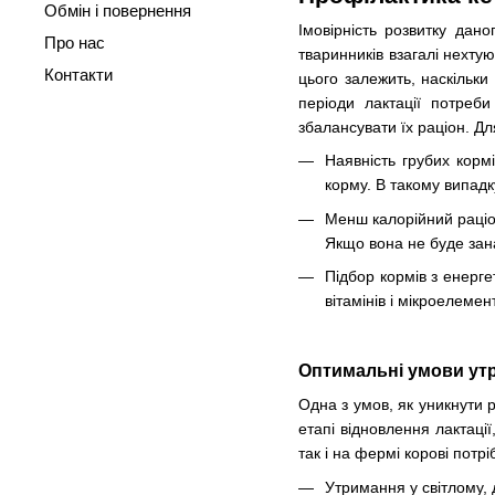
Обмін і повернення
Імовірність розвитку дан
Про нас
тваринників взагалі нехтую
Контакти
цього залежить, наскільки
періоди лактації потреби
збалансувати їх раціон. Д
Наявність грубих кормі
корму. В такому випадк
Менш калорійний раціо
Якщо вона не буде зана
Підбор кормів з енерге
вітамінів і мікроелеме
Оптимальні умови утр
Одна з умов, як уникнути р
етапі відновлення лактаці
так і на фермі корові потр
Утримання у світлому,