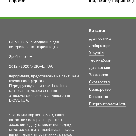
обробки
шкідників у тваринництв
Каталог
Діагностика
BIOVET.UA - обладнання для
Лабораторія
ветеринарії та тваринництва
Хірургія
Зроблено з ❤
Тест-набори
2012 - 2026 © BIOVET.UA
Дезінфекція
Зоотовари
Інформація, представлена на сайті, не є
публічною офертою.
Скотарство
Передруковування текстів та інше
Свинарство
копіювання, можливо тільки
з письмового дозволу адміністрації
Конярство
BIOVET.UA.
Енергонезалежність
* Загальна вартість обладнання,
витратних матеріалів, рентген
захисного одягу та медичного одягу,
може залежати від конфігурації, курсу
валют, термінів постачання, а також