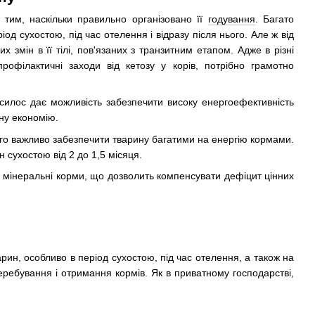
 тим, наскільки правильно організовано її
годування
. Багато
од сухостою, під час отелення і відразу після нього. Але ж від
 змін в її тілі, пов'язаних з транзитним етапом. Адже в різні
рофілактичні заходи від кетозу у корів, потрібно грамотно
й силос дає можливість забезпечити високу енергоефективність
ну економію.
ього важливо забезпечити тварину багатими на енергію кормами.
 сухостою від 2 до 1,5 місяця.
н мінеральні корми, що дозволить компенсувати дефіцит цінних
арин, особливо в період сухостою, під час отелення, а також на
еребування і отримання кормів. Як в приватному господарстві,