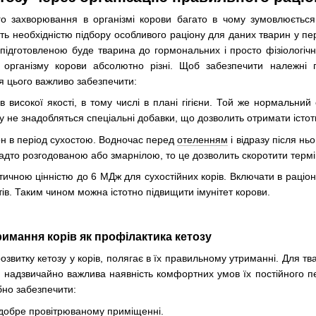
ого захворювання в організмі корови багато в чому зумовлюється
ть необхідністю підбору особливого раціону для даних тварин у пері
 підготовленою буде тварина до гормональних і просто фізіологічних
 організму корови абсолютно різні. Щоб забезпечити належні п
ля цього важливо забезпечити:
в високої якості, в тому числі в плані гігієни. Той же нормальни
у не знадобляться спеціальні добавки, що дозволить отримати істот
н в період сухостою. Водночас перед
отеленням
і відразу після н
дто розгодованою або змарнілою, то це дозволить скоротити термін
тичною цінністю до 6 МДж для сухостійних корів. Включати в раціо
нтів. Таким чином можна істотно підвищити імунітет корови.
имання корів як профілактика кетозу
озвитку кетозу у корів, полягає в їх правильному утриманні. Для тв
ї, надзвичайно важлива наявність комфортних умов їх постійного п
ібно забезпечити:
 добре провітрюваному приміщенні.