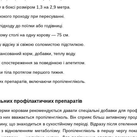
у в боксі розміром 1,3 на 2,9 метра.
рокого проходу при пересуванні.
ідходу до поїлки або годівниці.
ому столі на одну корову — 75 см.
відсіку зі свіжою соломистою підстилкою.
ансований корм, добавки, теплу воду.
 спостереження за поведінкою і апетитом.
и тіла протягом першого тижня.
х препаратів, включаючи пропіленгліколь.
льних профілактичних препаратів
рми коровам рекомендується давати спеціальні добавки для профіл
з них вважається пропіленгліколь. Він сприяє більш активному про
ину, що знаходиться в сухостійному періоді. Відразу після отелення
з відновленням метаболізму. Пропіленгліколь в першу чергу по