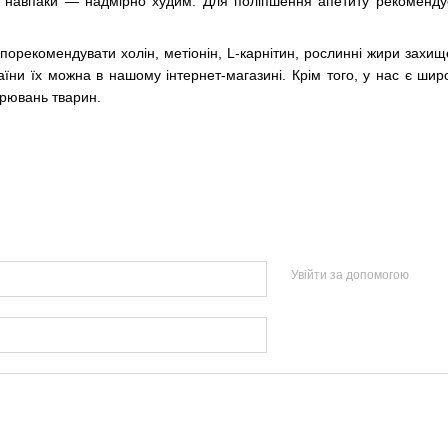
о навпаки — надмірно худим. Для поліпшення апетиту рекоменду
орекомендувати холін, метіонін, L-карнітин, рослинні жири захище
аїни їх можна в нашому інтернет-магазині. Крім того, у нас є ши
орювань тварин.
Увійти за допомогою