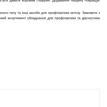
ється давати коровам гліцерин. Додавання ніацину покращує
ного типу та інші засоби для профілактики кетозу. Замовити з
рокий асортимент
обладнання для профілактики та діагностики