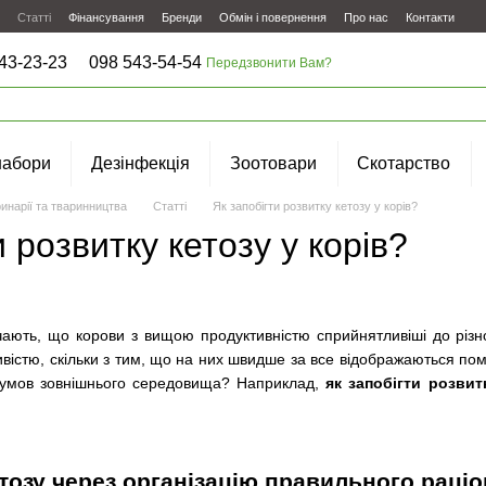
Статті
Фінансування
Бренди
Обмін і повернення
Про нас
Контакти
43-23-23
098 543-54-54
Передзвонити Вам?
набори
Дезінфекція
Зоотовари
Скотарство
инарії та тваринництва
Статті
Як запобігти розвитку кетозу у корів?
и розвитку кетозу у корів?
ачають, що корови з вищою продуктивністю сприйнятливіші до різ
ивістю, скільки з тим, що на них швидше за все відображаються п
умов зовнішнього середовища? Наприклад,
як запобігти розвит
тозу через організацію правильного раціо