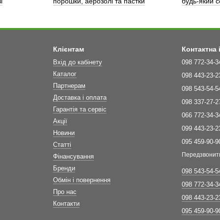
і
порошки, аерозолі та пастки
будь-який 
Клієнтам
Контактна
Вхід до кабінету
098 772-34-3
Каталог
098 443-23-2
Партнерам
098 543-54-5
Доставка і оплата
098 337-27-2
Гарантія та сервіс
066 772-34-3
Акції
099 443-23-2
Новини
095 459-90-9
Статті
Передзвонит
Фінансування
Бренди
098 543-54-5
Обмін і повернення
098 772-34-3
Про нас
098 443-23-2
Контакти
095 459-90-9