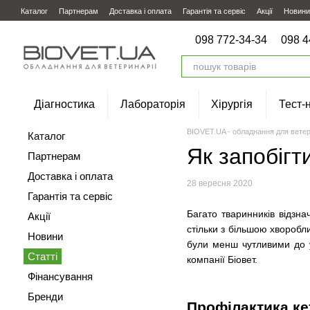
Перейти до основного контенту
Каталог
Партнерам
Доставка і оплата
Гарантія та сервіс
Акції
Новини
098 772-34-34
098 4
Діагностика
Лабораторія
Хірургія
Тест-
BIOVET.UA - обладнання для ветер
Каталог
Як запобігт
Партнерам
Доставка і оплата
28 вересня 2020
Гарантія та сервіс
Багато тваринників відзн
Акції
стільки з більшою хворобл
Новини
були менш чутливими до 
Статті
компанії Біовет.
Фінансування
Бренди
Профілактика ке