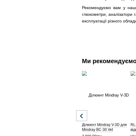
Рекомендуємо вам у нашом
глюкометри, аналізатори га
експлуатації різного обла
Ми рекомендуєм
Ділюент Mindray V-3D для
RL
Mindray BC-30 Vet
ві