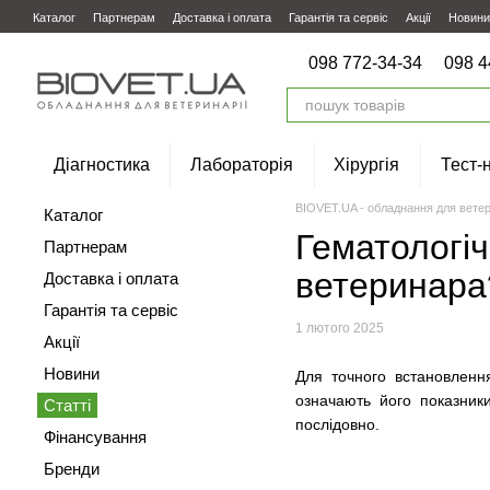
Перейти до основного контенту
Каталог
Партнерам
Доставка і оплата
Гарантія та сервіс
Акції
Новини
098 772-34-34
098 4
Діагностика
Лабораторія
Хірургія
Тест-
BIOVET.UA - обладнання для ветер
Каталог
Гематологіч
Партнерам
ветеринара
Доставка і оплата
Гарантія та сервіс
1 лютого 2025
Акції
Новини
Для точного встановленн
означають його показник
Статті
послідовно.
Фінансування
Бренди