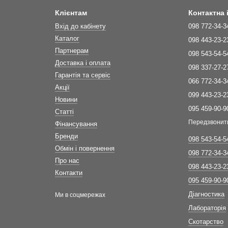
Клієнтам
Контактна
Вхід до кабінету
098 772-34-3
Каталог
098 443-23-2
Партнерам
098 543-54-5
Доставка і оплата
098 337-27-2
Гарантія та сервіс
066 772-34-3
Акції
099 443-23-2
Новини
095 459-90-9
Статті
Передзвонит
Фінансування
Бренди
098 543-54-5
Обмін і повернення
098 772-34-3
Про нас
098 443-23-2
Контакти
095 459-90-9
Діагностика
Ми в соцмережах
Лабораторія
Скотарство