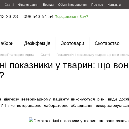
Статті
Фінансування
Бренди
Обмін і повернення
Про нас
Контакти
43-23-23
098 543-54-54
Передзвонити Вам?
набори
Дезінфекція
Зоотовари
Скотарство
инарії та тваринництва
Статті
Гематологічні показники у тварин: що вони озна
ні показники у тварин: що во
?
я діагнозу ветеринарному пацієнту виконуються різні види дос
и? І яке
ветеринарне лабораторне обладнання
використовуєтьс