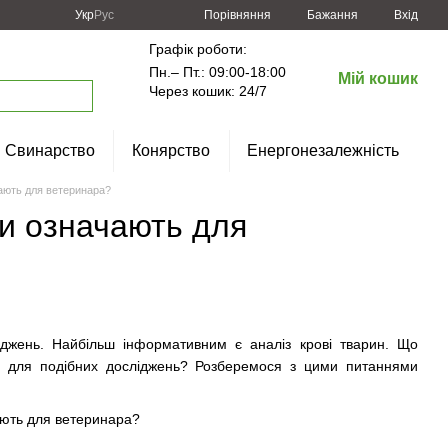
Порівняння
Укр
Рус
Бажання
Вхід
Графік роботи:
Пн.– Пт.: 09:00-18:00
Мій кошик
Через кошик: 24/7
Свинарство
Конярство
Енергонезалежність
чають для ветеринара?
ни означають для
ліджень. Найбільш інформативним є аналіз крові тварин. Що
я для подібних досліджень? Розберемося з цими питаннями