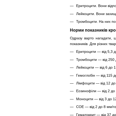
Еритроцити. Вони відпо
Лейкоцити. Вони захища
Тромбоцити. На них пок
Норми показників кро
Одразу варто нагадати, що
показників. Для різних тва
Еритроцити — від 5,3 д
Тромбоцити — від 250 
Лейкоцити — від 6 до 1
Гемоглобін — від 115 до
Лімфоцити — від 12 до
Еозинофіли — від 2 до
Моноцити — від 3 до 1
СОЕ — від 2 до 8 мм/го
Гематокрит — від 37 д