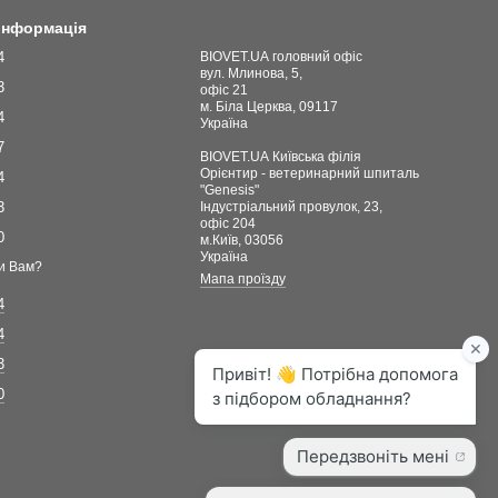
 інформація
4
BIOVET.UA головний офіс
вул. Млинова, 5,
3
офіс 21
м. Біла Церква, 09117
4
Україна
7
BIOVET.UA Київська філія
Орієнтир - ветеринарний шпиталь
4
"Genesis"
3
Індустріальний провулок, 23,
офіс 204
0
м.Київ, 03056
Україна
и Вам?
Мапа проїзду
4
4
3
0