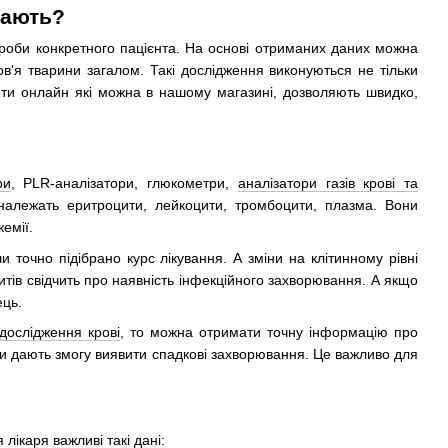
чають?
іопроби конкретного пацієнта. На основі отриманих даних можна
ов'я тварини загалом. Такі дослідження виконуються не тільки
вити онлайн які можна в нашому магазині, дозволяють швидко,
ри
, PLR-аналізатори, глюкометри,
аналізатори газів крові та
належать еритроцити, лейкоцити, тромбоцити, плазма. Вони
емії.
 точно підібрано курс лікування. А зміни на клітинному рівні
цитів свідчить про наявність інфекційного захворювання. А якщо
ець.
дослідження крові
, то можна отримати точну інформацію про
ни дають змогу виявити спадкові захворювання. Це важливо для
.
лікаря важливі такі дані: