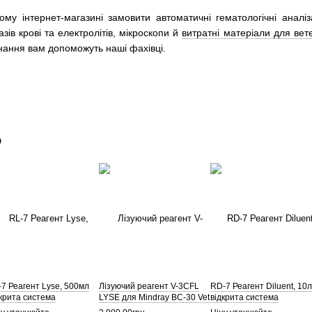
у інтернет-магазині замовити автоматичні гематологічні аналіза
зів крові та електролітів, мікроскопи й
витратні матеріали для вет
днання вам допоможуть наші фахівці.
о
-7 Реагент Lyse, 500мл
Лізуючий реагент V-3CFL
RD-7 Реагент Diluent, 10л
дкрита система
LYSE для Mindray BC-30 Vet
відкрита система