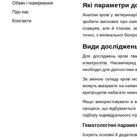
Обмін і повернення
Які параметри д
Про нас
Аналізи крові у ветеринар
Контакти
зробити висновок про наяв
ссавцям, але й птахам, з
точно, з мінімальної біопр
Види досліджень
Для досліджень крові тв
електролітів
. Насамперед 
необхідні для діагностики 
За зміною складу крові мо
можуть вказувати на наявні
еритроцитів набагато нижч
Якщо використовувати в в
процеси, що відбуваються 
підбору індивідуального пі
Гематологічні параме
Існують основні й додатков