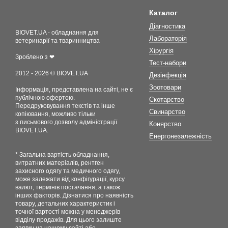
Каталог
Діагностика
BIOVET.UA - обладнання для
Лабораторія
ветеринарії та тваринництва
Хірургія
Зроблено з ❤
Тест-набори
2012 - 2026 © BIOVET.UA
Дезінфекція
Зоотовари
Інформація, представлена на сайті, не є
публічною офертою.
Скотарство
Передруковування текстів та інше
Свинарство
копіювання, можливо тільки
з письмового дозволу адміністрації
Конярство
BIOVET.UA.
Енергонезалежність
* Загальна вартість обладнання,
витратних матеріалів, рентген
захисного одягу та медичного одягу,
може залежати від конфігурації, курсу
валют, термінів постачання, а також
інших факторів. Дізнатися про наявність
товару, детальних характеристик і
точної вартості можна у менеджерів
відділу продажів. Для цього залиште
заявку на нашому сайті або