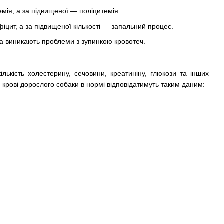
емія, а за підвищеної — поліцитемія.
іцит, а за підвищеної кількості — запальний процес.
та виникають проблеми з зупинкою кровотеч.
ількість холестерину, сечовини, креатиніну, глюкози та інших
у крові дорослого собаки в нормі відповідатимуть таким даним: