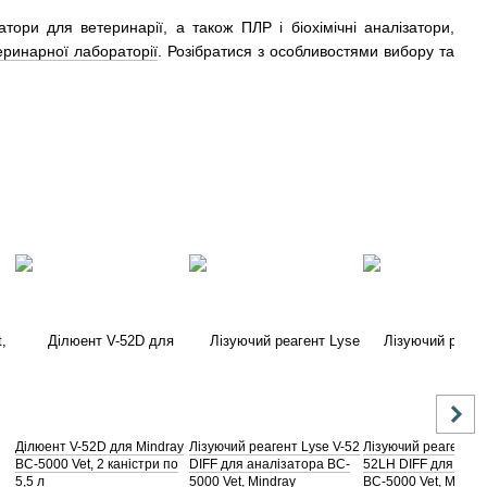
тори для ветеринарії, а також ПЛР і біохімічні аналізатори,
еринарної лабораторії
. Розібратися з особливостями вибору та
Ділюент V-52D для Mindray
Лізуючий реагент Lyse V-52
Лізуючий реагент Ly
BC-5000 Vet, 2 каністри по
DIFF для аналізатора BC-
52LH DIFF для анал
5,5 л
5000 Vet, Mindray
BC-5000 Vet, Mindra