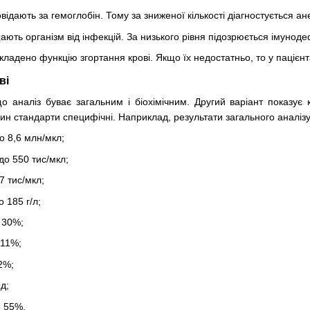
відають за гемоглобін. Тому за зниженої кількості діагностується ан
ють організм від інфекцій. За низького рівня підозрюється імунодеф
ладено функцію згортання крові. Якщо їх недостатньо, то у пацієн
ві
 аналіз буває загальним і біохімічним. Другий варіант показує к
рин стандарти специфічні. Наприклад, результати загального аналіз
о 8,6 млн/мкл;
до 550 тис/мкл;
7 тис/мкл;
 185 г/л;
 30%;
 11%;
2%;
д;
о 55%.