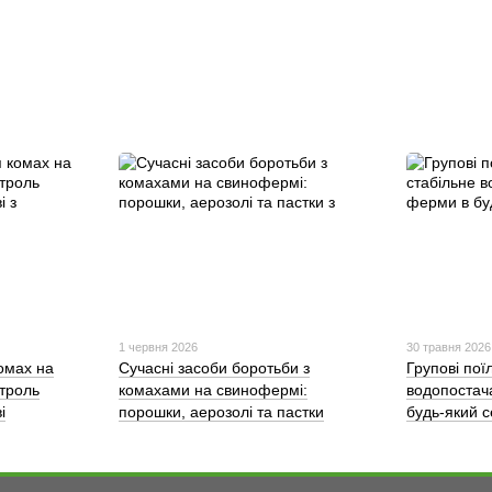
1 червня 2026
30 травня 2026
омах на
Сучасні засоби боротьби з
Групові пої
троль
комахами на свинофермі:
водопостач
і
порошки, аерозолі та пастки
будь-який 