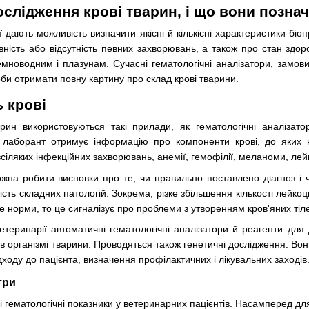
ослідження крові тварин, і що вони позна
ії дають можливість визначити якісні й кількісні характеристики б
ність або відсутність певних захворювань, а також про стан здор
емноводним і плазунам. Сучасні гематологічні аналізатори, замо
оби отримати повну картину про склад крові тварини.
 крові
арин використовуються такі прилади, як
гематологічні аналізато
лаборант отримує інформацію про компоненти крові, до яких 
всіляких інфекційних захворювань, анемії, гемофілії, меланоми, лейк
жна робити висновки про те, чи правильно поставлено діагноз і чи
сть складних патологій. Зокрема, різке збільшення кількості лейко
е норми, то це сигналізує про проблеми з утворенням кров'яних тіл
етеринарії автоматичні гематологічні аналізатори й
реагенти для 
в організмі тварини. Проводяться також генетичні дослідження. Во
дходу до пацієнта, визначення профілактичних і лікувальних заходів
три
і гематологічні показники у ветеринарних пацієнтів. Насамперед для 