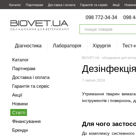
Перейти до основного контенту
Каталог
Партнерам
Доставка і оплата
Гарантія та сервіс
Акції
Новини
098 772-34-34
098 4
Діагностика
Лабораторія
Хірургія
Тест-
BIOVET.UA - обладнання для ветер
Каталог
Дезінфекці
Партнерам
Доставка і оплата
7 липня 2024
Гарантія та сервіс
Утримання тварин вимагає
Акції
інструментів і поверхонь, 
Новини
Статті
Фінансування
Для чого застос
Бренди
До комплексу системного д