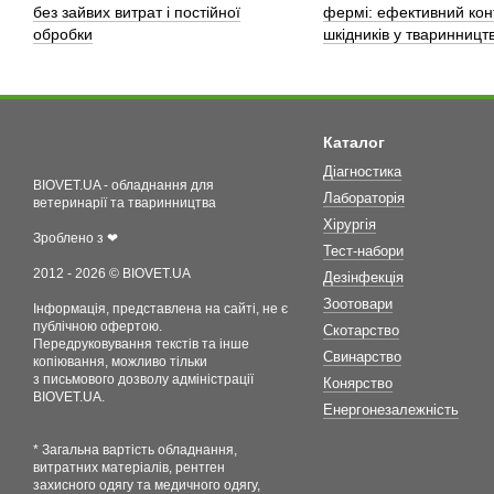
без зайвих витрат і постійної
фермі: ефективний кон
обробки
шкідників у тваринництв
Каталог
Діагностика
BIOVET.UA - обладнання для
Лабораторія
ветеринарії та тваринництва
Хірургія
Зроблено з ❤
Тест-набори
2012 - 2026 © BIOVET.UA
Дезінфекція
Зоотовари
Інформація, представлена на сайті, не є
публічною офертою.
Скотарство
Передруковування текстів та інше
Свинарство
копіювання, можливо тільки
з письмового дозволу адміністрації
Конярство
BIOVET.UA.
Енергонезалежність
* Загальна вартість обладнання,
витратних матеріалів, рентген
захисного одягу та медичного одягу,