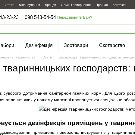
Статті
Фінансування
Бренди
Обмін і повернення
Про нас
Контакти
43-23-23
098 543-54-54
Передзвонити Вам?
набори
Дезінфекція
Зоотовари
Скотарство
инарії та тваринництва
Статті
Дезінфекція тваринницьких господарств: методи
я тваринницьких господарств:
 суворого дотримання санітарно-гігієнічних норм. Для цього роз
для втілення яких у нашому магазині пропонується спеціальне обладн
овується дезінфекція приміщень у тварин
езінфікування приміщень, поверхонь, інструментів у тваринництві