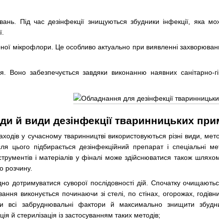
вань. Під час дезінфекції знищуються збудники інфекції, яка мо
ї.
ої мікрофлори. Це особливо актуально при виявленні захворюван
я. Воно забезпечується завдяки виконанню наявних санітарно-гіг
оди й види дезінфекції тваринницьких пр
аходів у сучасному тваринництві використовуються різні види, ме
ля цього підбирається дезінфекційний препарат і спеціальні ме
нструментів і матеріалів у фіналі може здійснюватися також шля
о розчину.
дно дотримуватися суворої послідовності дій. Спочатку очищаютьс
вання виконується починаючи зі стелі, по стінах, огорожах, годівн
и всі забруднювальні фактори й максимально знищити збудни
ія й стерилізація із застосуванням таких методів;