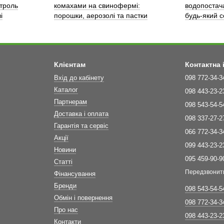
троль
комахами на свинофермі:
водопостач
і
порошки, аерозолі та пастки
будь-який 
Клієнтам
Контактна
Вхід до кабінету
098 772-34-3
Каталог
098 443-23-2
Партнерам
098 543-54-5
Доставка і оплата
098 337-27-2
Гарантія та сервіс
066 772-34-3
Акції
099 443-23-2
Новини
095 459-90-9
Статті
Передзвонит
Фінансування
Бренди
098 543-54-5
Обмін і повернення
098 772-34-3
Про нас
098 443-23-2
Контакти