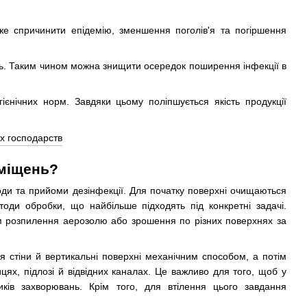
же спричинити епідемію, зменшення поголів'я та погіршення
ь. Таким чином можна знищити осередок поширення інфекції в
ієнічних норм. Завдяки цьому поліпшується якість продукції
иміщень?
тоди та прийоми дезінфекції. Для початку поверхні очищаються
тоди обробки, що найбільше підходять під конкретні задачі.
хом розпилення аерозолю або зрошення по різних поверхнях за
я стіни й вертикальні поверхні механічним способом, а потім
ицях, підлозі й відвідних каналах. Це важливо для того, щоб у
ків захворювань. Крім того, для втілення цього завдання