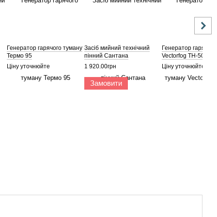
Генератор гарячого туману
Засіб мийний технічний
Генератор гарячого
Термо 95
пінний Сантана
Vectorfog ТН-500
Ціну уточнюйте
1 920.00грн
Ціну уточнюйте
Замовити