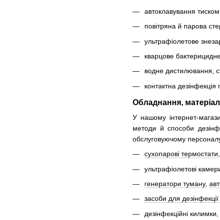
автоклавування тиском
повітряна й парова сте
ультрафіолетове знеза
кварцове бактерицидне
водне дистилювання, с
контактна дезінфекція
Обладнання, матеріали
У нашому інтернет-магази
методи й способи дезінф
обслуговуючому персоналу.
сухопарові термостати
ультрафіолетові камер
генератори туману
,
авт
засоби для дезінфекції
дезінфекційні килимки,