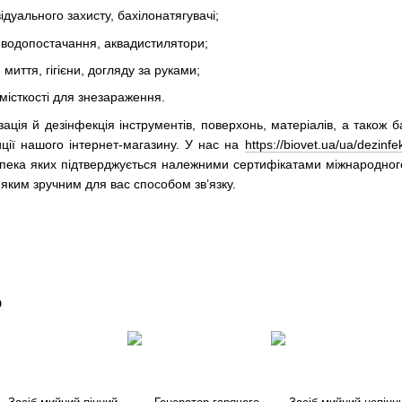
ідуального захисту, бахілонатягувачі;
и водопостачання, аквадистилятори;
 миття, гігієни, догляду за руками;
 місткості для знезараження.
зація й дезінфекція інструментів, поверхонь, матеріалів, а також 
ції нашого інтернет-магазину. У нас на
https://biovet.ua/ua/dezinfek
езпека яких підтверджується належними сертифікатами міжнародного
яким зручним для вас способом зв’язку.
о