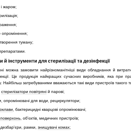
 і жаром;
рилізація;
раження;
 опромінення;
творення туману;
 препаратами.
 й інструменти для стерилізації та дезінфекції
ні можна замовити найрізноманітніші види обладнання й витратн
екції. Це продукція найкращих сучасних виробників, яка при п
 Найбільш затребуваними вважаються такі види пристроїв такого т
,
стерилізатори повітряні
й парові;
и, опромінювачі для води, рециркулятори;
оклави
, бактерицидні кварцові опромінювачі;
 поверхонь
, об'єктів, медичних пристроїв;
 дезбар'єри, рамки,
знищувачі комах
;