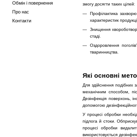
Обмін і повернення
змогу досягти таких цілей:
Про нас
Профілактика захворю
характеристик продукці
Контакти
Знищення хвороботворн
стаді.
Оздоровлення поголів'
тваринництва.
Які основні мет
Для здійснення подібних з
механічним способом, піс
Дезінфекція поверхонь, і
допомогою дезінфекційног
У процесі обробки необхі
підлога й стоки. Обприску
процесі обробки видалит
використовується дезінфекц