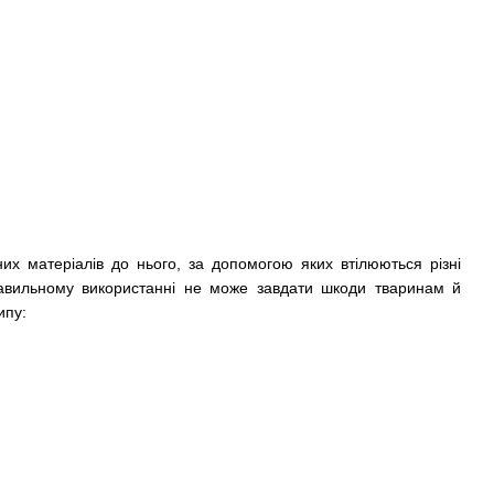
их матеріалів до нього, за допомогою яких втілюються різні
равильному використанні не може завдати шкоди тваринам й
ипу: