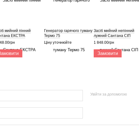
сіб мийний пінний
Генератор гарячого туману
Засіб мийний непінний
нтана ЕКСТРА
Термо 75
лужний Сантана СІП
48.00грн
Ціну уточнюйте
1 848.00грн
Замовити
Замовити
Увійти за допомогою