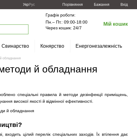
Порівняння
Укр
Рус
Бажання
Вхід
Графік роботи:
Пн.– Пт.: 09:00-18:00
Мій кошик
Через кошик: 24/7
Свинарство
Конярство
Енергонезалежність
 й обладнання
 методи й обладнання
роблено спеціальні правила й методи дезінфекції приміщень,
ання високої якості й відмінної ефективності.
ництві?
, входить цілий перелік спеціальних заходів. Їх втілення дає