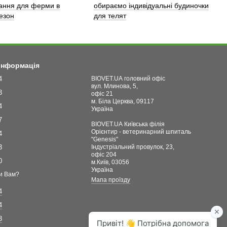
ання для ферми в
обираємо індивідуальні будиночки
сезон
для телят
 інформація
4
BIOVET.UA головний офіс
вул. Млинова, 5,
3
офіс 21
м. Біла Церква, 09117
4
Україна
7
BIOVET.UA Київська філія
Орієнтир - ветеринарний шпиталь
4
"Genesis"
3
Індустріальний провулок, 23,
офіс 204
0
м.Київ, 03056
Україна
и Вам?
Мапа проїзду
4
4
3