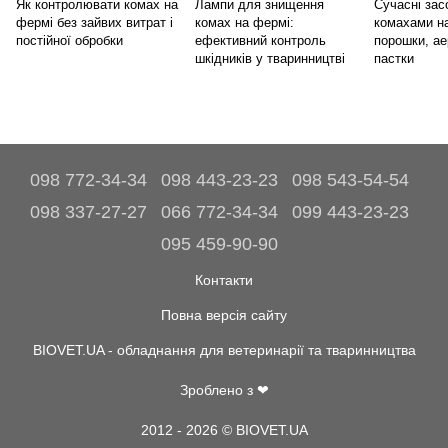
Як контролювати комах на
Лампи для знищення
Сучасні зас
фермі без зайвих витрат і
комах на фермі:
комахами н
постійної обробки
ефективний контроль
порошки, ае
шкідників у тваринництві
пастки
098 772-34-34
098 443-23-23
098 543-54-54
098 337-27-27
066 772-34-34
099 443-23-23
095 459-90-90
Контакти
Повна версія сайту
BIOVET.UA - обладнання для ветеринарії та тваринництва
Зроблено з ❤
2012 - 2026 © BIOVET.UA