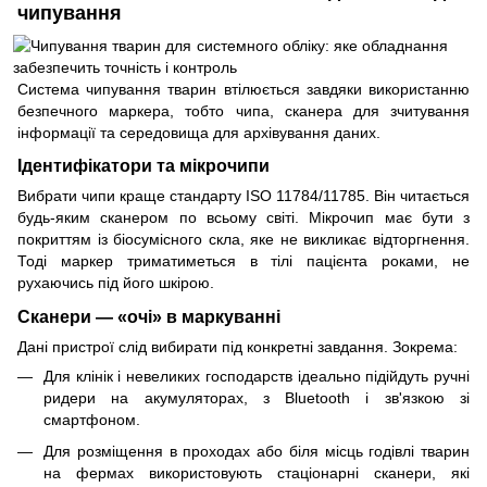
чипування
Система чипування тварин втілюється завдяки використанню
безпечного маркера, тобто чипа, сканера для зчитування
інформації та середовища для архівування даних.
Ідентифікатори та мікрочипи
Вибрати чипи краще стандарту ISO 11784/11785. Він читається
будь-яким сканером по всьому світі. Мікрочип має бути з
покриттям із біосумісного скла, яке не викликає відторгнення.
Тоді маркер триматиметься в тілі пацієнта роками, не
рухаючись під його шкірою.
Сканери — «очі» в маркуванні
Дані пристрої слід вибирати під конкретні завдання. Зокрема:
Для клінік і невеликих господарств ідеально підійдуть ручні
ридери на акумуляторах, з Bluetooth і зв'язкою зі
смартфоном.
Для розміщення в проходах або біля місць годівлі тварин
на фермах використовують стаціонарні сканери, які