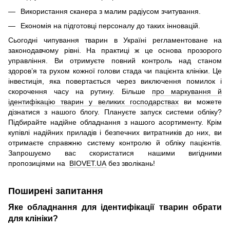
Використання сканера з малим радіусом зчитування.
Економія на підготовці персоналу до таких інновацій.
Сьогодні чипування тварин в Україні регламентоване на
законодавчому рівні. На практиці ж це основа прозорого
управління. Ви отримуєте повний контроль над станом
здоров’я та рухом кожної голови стада чи пацієнта клініки. Це
інвестиція, яка повертається через виключення помилок і
скорочення часу на рутину. Більше
про маркування й
ідентифікацію тварин у великих господарствах
ви можете
дізнатися з нашого блогу. Плануєте запуск системи обліку?
Підбирайте надійне обладнання з нашого асортименту. Крім
купівлі надійних приладів і безпечних витратників до них, ви
отримаєте справжню систему контролю й обліку пацієнтів.
Запрошуємо вас скористатися нашими вигідними
пропозиціями на
BIOVET.UA
без зволікань!
Поширені запитання
Яке обладнання для ідентифікації тварин обрати
для клініки?