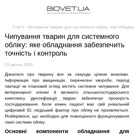
Статті
Чипування тварин для системного обліку: яке обладна
Чипування тварин для системного
обліку: яке обладнання забезпечить
точність і контроль
22 квітня 2026
Дізнатися про тварину все за секунди цілком можливо.
Інформацію про вакцинацію, перенесені хвороби, період
лактації чи плановий огляд містить системне чипування. Для
ветеринарної клініки й великого сільськогосподарського
комплексу
ідентифікація тварин
забезпечує прозорість
господарювання. Коли кожен пацієнт має свій унікальний
цифровий ID, людський фактор при обліку не проявляється.
Розберімося, що необхідно для повноцінного функціонування
такої системи обліку.
Основні компоненти обладнання для