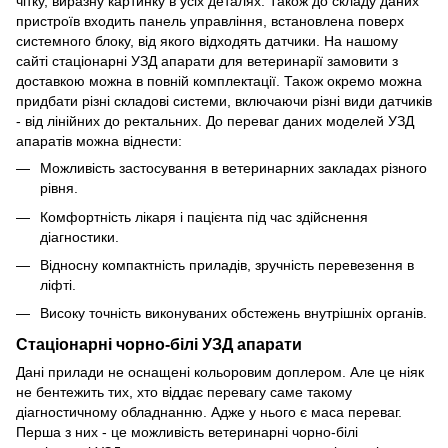
чітку, виразну картинку в усіх деталях. Також до складу даних
пристроїв входить панель управління, встановлена поверх
системного блоку, від якого відходять датчики. На нашому
сайті стаціонарні УЗД апарати для ветеринарії замовити з
доставкою можна в повній комплектації. Також окремо можна
придбати різні складові системи, включаючи різні види датчиків
- від лінійних до ректальних. До переваг даних моделей УЗД
апаратів можна віднести:
Можливість застосування в ветеринарних закладах різного
рівня.
Комфортність лікаря і пацієнта під час здійснення
діагностики.
Відносну компактність приладів, зручність перевезення в
ліфті.
Високу точність виконуваних обстежень внутрішніх органів.
Стаціонарні чорно-білі УЗД апарати
Дані прилади не оснащені кольоровим доплером. Але це ніяк
не бентежить тих, хто віддає перевагу саме такому
діагностичному обладнанню. Адже у нього є маса переваг.
Перша з них - це можливість ветеринарні чорно-білі