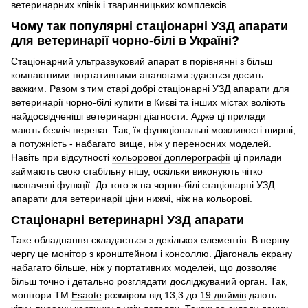
ветеринарних клінік і тваринницьких комплексів.
Чому так популярні стаціонарні УЗД апарати
для ветеринарії чорно-білі в Україні?
Стаціонарний ультразвуковий апарат
в порівнянні з більш
компактними портативними аналогами здається досить
важким. Разом з тим старі добрі стаціонарні УЗД апарати для
ветеринарії чорно-білі купити в Києві та інших містах воліють
найдосвідченіші ветеринарні діагности. Адже ці прилади
мають безліч переваг. Так, їх функціональні можливості ширші,
а потужність - набагато вище, ніж у переносних моделей.
Навіть при відсутності
кольорової доплерографії
ці прилади
займають свою стабільну нішу, оскільки виконують чітко
визначені функції. До того ж на чорно-білі стаціонарні УЗД
апарати для ветеринарії ціни нижчі, ніж на кольорові.
Стаціонарні ветеринарні УЗД апарати
Таке обладнання складається з декількох елементів. В першу
чергу це монітор з кронштейном і консоллю. Діагональ екрану
набагато більше, ніж у портативних моделей, що дозволяє
більш точно і детально розглядати досліджуваний орган. Так,
монітори ТМ
Esaote
розміром від 13,3 до
19 дюймів
дають