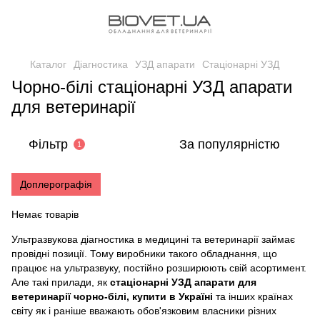
Каталог
Діагностика
УЗД апарати
Стаціонарні УЗД
Чорно-білі стаціонарні УЗД апарати
для ветеринарії
Фільтр
За популярністю
1
Доплерографія
Немає товарів
Ультразвукова діагностика в медицині та ветеринарії займає
провідні позиції. Тому виробники такого обладнання, що
працює на ультразвуку, постійно розширюють свій асортимент.
Але такі прилади, як
стаціонарні УЗД апарати для
ветеринарії чорно-білі, купити в Україні
та інших країнах
світу як і раніше вважають обов'язковим власники різних