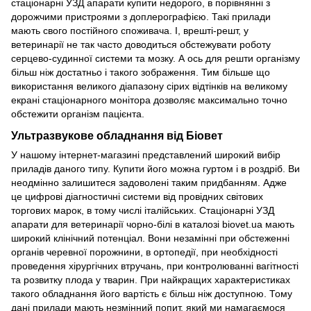
стаціонарні УЗД апарати купити недорого, в порівнянні з
дорожчими пристроями з доплерографією. Такі прилади
мають свого постійного споживача. І, врешті-решт, у
ветеринарії не так часто доводиться обстежувати роботу
серцево-судинної системи та мозку. А ось для решти організму
більш ніж достатньо і такого зображення. Тим більше що
використання великого діапазону сірих відтінків на великому
екрані стаціонарного монітора дозволяє максимально точно
обстежити організм пацієнта.
Ультразвукове обладнання від Біовет
У нашому інтернет-магазині представлений широкий вибір
приладів даного типу. Купити його можна гуртом і в роздріб. Ви
неодмінно залишитеся задоволені таким придбанням. Адже
це цифрові діагностичні системи від провідних світових
торгових марок, в тому числі італійських. Стаціонарні УЗД
апарати для ветеринарії чорно-білі в каталозі biovet.ua мають
широкий клінічний потенціал. Вони незамінні при обстеженні
органів черевної порожнини, в ортопедії, при необхідності
проведення хірургічних втручань, при контролюванні вагітності
та розвитку плода у тварин. При найкращих характеристиках
такого обладнання його вартість є більш ніж доступною. Тому
дані прилади мають незмінний попит, який ми намагаємося