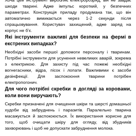
шкоди тварині. Адже імпульс короткий, у безпечних
параметрах. Конструкція приладу продумана так, що він
автоматично вимикається через 1-2 секунди після
спрацьовування. Користувач захищений, адже заряд на
корпус не б’є.
Які інструменти важливі для безпеки на фермі в
екстрених випадках?
Необхідні засоби першої допомоги персоналу і тваринам.
Потрібні інструменти для усунення невеликих аварій, зокрема
з електрикою. Для захисту під час пожежі необхідні
вогнегасники, відра, пісок і лопати. Важливими є засоби
дезінфекції. Для заспокоєння тварини потрібен
електропогонич.
Для чого потрібні скребки в догляді за коровами,
коли вони виручають?
Скребки призначені для очищення шкіри та шерсті домашньої
худоби від забруднень і паразитів. Паралельно тварина
масажується й заспокоюється. Їх використання корисне для
того, щоб очищати шкіру для огляду, від збудників
захворювань і щоб не допускати забруднення молока.