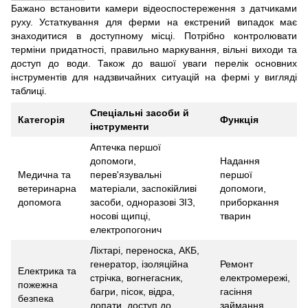
Бажано встановити камери відеоспостереження з датчиками
руху. Устаткування для ферми на екстрений випадок має
знаходитися в доступному місці. Потрібно контролювати
терміни придатності, правильно маркування, вільні виходи та
доступ до води. Також до вашої уваги перелік основних
інструментів для надзвичайних ситуацій на фермі у вигляді
таблиці.
Спеціальні засоби й
Категорія
Функція
інструменти
Аптечка першої
допомоги,
Надання
Медична та
перев'язувальні
першої
ветеринарна
матеріали, заспокійливі
допомоги,
допомога
засоби, одноразові ЗІЗ,
приборкання
носові щипці,
тварин
електропогонич
Ліхтарі, переноска, АКБ,
генератор, ізоляційна
Ремонт
Електрика та
стрічка, вогнегасник,
електромережі,
пожежна
багри, пісок, відра,
гасіння
безпека
лопати, доступ до
займання