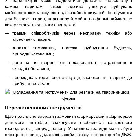
У тваринництві може знадобитися допомога персоналу і
самим тваринам. Також важливо уникнути руйнувань
майнового комплексу від надзвичайних ситуацій. Інструменти
для безпеки тварин, персоналу й майна на фермі найчастіше
використовується в таких випадках:
травми співробітників через несправну техніку або
агресивних тварин;
коротке замикання, пожежа, руйнування будівель,
природні катаклізми;
рани на тілі тварин, їхня некерованість, потрапляння в
складні обставини;
необхідність термінової евакуації, заспокоєння тварини до
прибуття ветлікаря.
Перелік основних інструментів
Щоб правильно вибрати і замовити фермерський набір першої
допомоги, потрібно враховувати особливості конкретного
господарства, споруд, регіону. У наявності завжди мають бути
електропогоничі
, додаткові засоби зв’язку, генератор або ДБЖ.