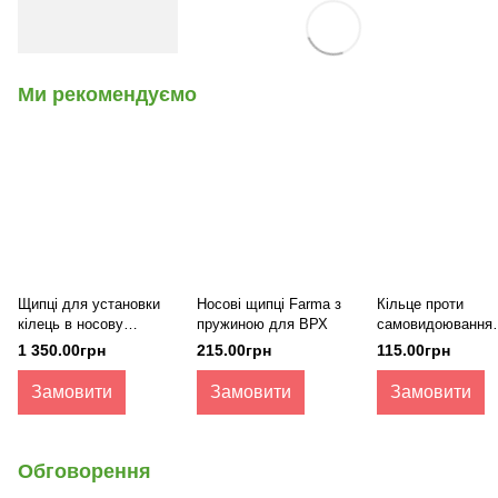
Ми рекомендуємо
Щипці для установки
Носові щипці Farma з
Кільце проти
кілець в носову
пружиною для ВРХ
самовидоювання
перегородку
пластикове Müller
1 350.00грн
215.00грн
115.00грн
телят
Замовити
Замовити
Замовити
Обговорення