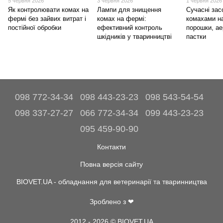
5 червня 2026
3 червня 2026
1 червня 2026
Як контролювати комах на
Лампи для знищення
Сучасні зас
фермі без зайвих витрат і
комах на фермі:
комахами н
постійної обробки
ефективний контроль
порошки, ае
шкідників у тваринництві
пастки
098 772-34-34
098 443-23-23
098 543-54-54
098 337-27-27
066 772-34-34
099 443-23-23
095 459-90-90
Контакти
Повна версія сайту
BIOVET.UA - обладнання для ветеринарії та тваринництва
Зроблено з ❤
2012 - 2026 © BIOVET.UA