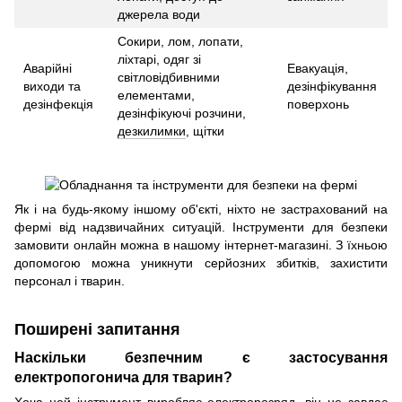
джерела води
Сокири, лом, лопати,
ліхтарі, одяг зі
Аварійні
Евакуація,
світловідбивними
виходи та
дезінфікування
елементами,
дезінфекція
поверхонь
дезінфікуючі розчини,
дезкилимки
, щітки
Як і на будь-якому іншому об'єкті, ніхто не застрахований на
фермі від надзвичайних ситуацій. Інструменти для безпеки
замовити онлайн можна в нашому інтернет-магазині. З їхньою
допомогою можна уникнути серйозних збитків, захистити
персонал і тварин.
Поширені запитання
Наскільки безпечним є застосування
електропогонича для тварин?
Хоча цей інструмент виробляє електророзряд, він не завдає