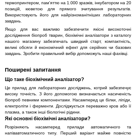
термопринтером, пам'яттю на 1.000 зразків, інкубатором на 20
позицій, кюветою для прямого зчитування результатів.
Використовують його для найрізноманітніших лабораторних
завдань.
Якщо для вас важливо забезпечити якісні високоточні
дослідження біопроб тварин, біохімічні аналізатори з каталогу
нашого магазину забезпечать швидкий старт, компактність,
великі обсяги й економічний ефект для серійних чи базових
завдань. Зробити правильний вибір допоможуть наші фахівці.
Поширені запитання
Що таке біохімічний аналізатор?
Це прилад для лабораторних досліджень, котрий забезпечує
високу точність. З його допомогою визначається насиченість
біопроб певними компонентами. Насамперед це білки, ліпіди,
електроліти і ферменти. Досліджується переважно кров або її
плазма, а також інші біологічні рідини.
Які основні біохімічні аналізатори?
Розрізняють насамперед прилади автоматичного та
напівавтоматичного типу. Перший варіант майже повністю