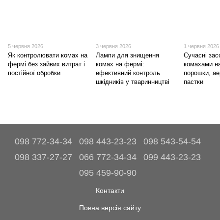
5 червня 2026
3 червня 2026
1 червня 2026
Як контролювати комах на
Лампи для знищення
Сучасні зас
фермі без зайвих витрат і
комах на фермі:
комахами н
постійної обробки
ефективний контроль
порошки, ае
шкідників у тваринництві
пастки
098 772-34-34
098 443-23-23
098 543-54-54
098 337-27-27
066 772-34-34
099 443-23-23
095 459-90-90
Контакти
Повна версія сайту