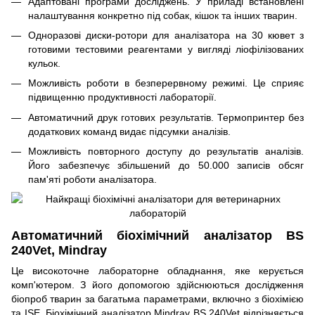
Адаптовані програми досліджень. У приладі встановлені
налаштування конкретно під собак, кішок та інших тварин.
Одноразові диски-ротори для аналізатора на 30 кювет з
готовими тестовими реагентами у вигляді ліофілізованих
кульок.
Можливість роботи в безперервному режимі. Це сприяє
підвищенню продуктивності лабораторії.
Автоматичний друк готових результатів. Термопринтер без
додаткових команд видає підсумки аналізів.
Можливість повторного доступу до результатів аналізів.
Його забезпечує збільшений до 50.000 записів обсяг
пам'яті роботи аналізатора.
Автоматичний біохімічний аналізатор BS
240Vet, Mindray
Це високоточне лабораторне обладнання, яке керується
комп'ютером. З його допомогою здійснюються дослідження
біопроб тварин за багатьма параметрами, включно з біохімією
та ISE.
Біохімічний аналізатор Mindray
BS 240Vet відрізняється