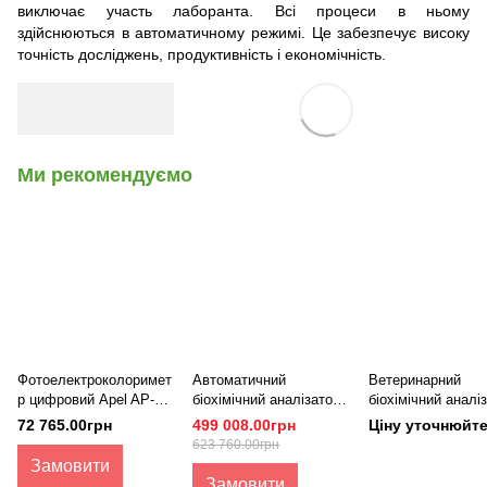
виключає участь лаборанта. Всі процеси в ньому
здійснюються в автоматичному режимі. Це забезпечує високу
точність досліджень, продуктивність і економічність.
Ми рекомендуємо
Фотоелектроколоримет
Автоматичний
Ветеринарний
р цифровий Apel AP-
біохімічний аналізатор
біохімічний аналі
120
BS-240Vet, Mindray
Samsung PT10V
72 765.00грн
499 008.00грн
Ціну уточнюйт
623 760.00грн
Замовити
Замовити