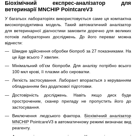
Біохімічний експрес-аналізатор для
ветеринарії MNCHIP PointcareV3
У багатьох лабораторіях використовується саме ця компактна
високопродуктивна модель. Такий автоматичний аналізатор
для ветеринарної діагностики замовити доречно для великих
потоків лабораторних досліджень. До його переваг можна
віднести:
Швидке здійснення обробки біопроб за 27 показниками. На
це йде всього 7 хвилин.
Мінімальний об’єм біопроби. Для аналізу потрібно всього
100 мкл крові, її плазми або сироватки.
Легкість застосування. Лаборант впорається з керуванням
обладнанням без додаткової підготовки.
Достовірність досліджень. Навіть якщо диск буде
простроченим, сканер приладу не пропустить його до
застосування.
Виключення людського фактора.
Біохімічний аналізатор
MNCHIP
PointcareV3 в автоматичному режимі визначає вид
реагенту.