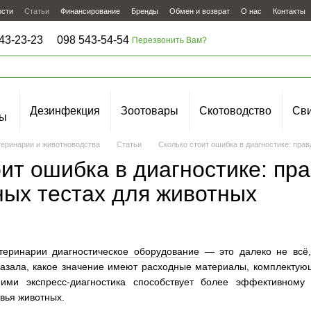
ости
Статьи
Финансирование
Бренды
Обмен и возврат
О нас
Контакты
43-23-23
098 543-54-54
Перезвонить Вам?
Дезинфекция
Зоотовары
Скотоводство
Сви
ы
теринарии и животноводства
Статьи
Сколько стоит ошибка в диагностике: пра
оит ошибка в диагностике: пр
ых тестах для животных
теринарии диагностическое оборудование
— это далеко не всё,
казала, какое значение имеют расходные материалы, комплектую
 ими экспресс-диагностика способствует более эффективному
вья животных.