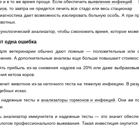
 и в то же время проще. Если обеспечить
выявление инфекций
мов
, то завтра не придется лечить все стадо или весь стационар
иагностика дает возможность изолировать больную особь. А при 
ивотных.
унологический анализатор, чтобы сэкономить время, которое может
ит одна ошибка
 для ветеринарии обычно дают ложные — положительные или о
чение. А дополнительные анализы еще больше повышают стоимость 
ть прибыль из-за снижения надоев на 20% или даже выбраковыва
ния кетоза коров.
ечит животное из-за неточного теста на тяжелую инфекцию. В резу
дебных исках.
и надежные тесты и
анализаторы гормонов и инфекций
. Они же п
и.
ь анализатор иммунитета и надежные тесты — это значит обеспеч
алогом профессионального выживания. Такая инвестиция окупится