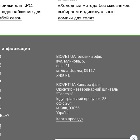
поилки для КРС:
«Холодный метод» без сквозняков:
 водоснабжение для
выбираем индивидуальные
бой сезон
домики для телят
я информация
4
BIOVET.UA головний офіс
вул. Млинова, 5,
3
офіс 21
м. Біла Церква, 09117
4
Україна
7
BIOVET.UA Київська філія
Орієнтир - ветеринарний шпиталь
4
"Genesis"
3
Індустріальний провулок, 23,
офіс 204
0
м.Київ, 03056
Україна
 Вам?
Карта проезда
4
4