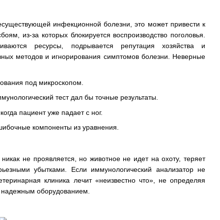
несуществующей инфекционной болезни, это может привести к
оям, из-за которых блокируется воспроизводство поголовья.
чиваются ресурсы, подрывается репутация хозяйства и
ивных методов и игнорирования симптомов болезни. Неверные
ования под микроскопом.
ммунологический тест дал бы точные результаты.
огда пациент уже падает с ног.
ошибочные компоненты из уравнения.
икак не проявляется, но животное не идет на охоту, теряет
ерьезными убытками. Если иммунологический анализатор не
етеринарная клиника лечит «неизвестно что», не определяя
с надежным оборудованием.