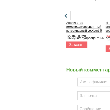
Анализатор
Ин
иммунофлуоресцентный
ве
ветеринарный vetXpert I5
vet
122 040.00грн
26
33
Заказать
Новый коммента