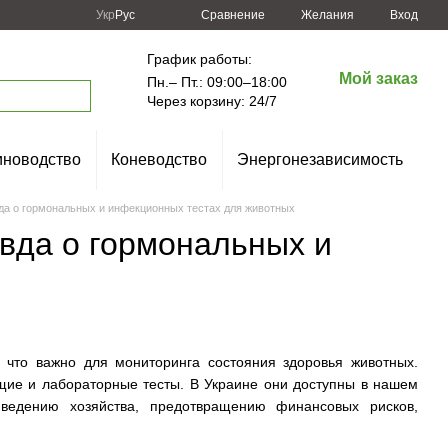
Сравнение
Укр
Рус
Желания
Вход
График работы:
Мой заказ
Пн.– Пт.: 09:00–18:00
Через корзину: 24/7
новодство
Коневодство
Энергонезависимость
вда о гормональных и инфекционных тестах для животных
авда о гормональных и
 что важно для мониторинга состояния здоровья животных.
щие и лабораторные тесты. В Украине они доступны в нашем
 ведению хозяйства, предотвращению финансовых рисков,