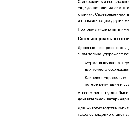
С инфекциями все сложнее
еще до появления симпто
клиники. Своевременная д
и на вакцинацию других ж
Поэтому лучше купить имм
Сколько реально сто
Дешевые экспресс-тесты
значительно удорожает ле
Ферма вынуждена теря
для точного обследова
Клиника неправильно л
потере репутации и су
А всего лишь нужны был
доказательной ветеринари
Для животноводства купит
такое оснащение станет з