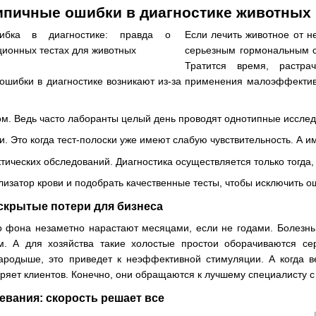
типичные ошибки в диагностике животных
Если лечить животное от 
серьезным гормональным сб
Тратится время, растра
о ошибки в диагностике возникают из-за применения малоэффект
м. Ведь часто лаборанты целый день проводят однотипные исслед
 Это когда тест-полоски уже имеют слабую чувствительность. А и
ических обследований. Диагностика осуществляется только тогда, к
лизатор крови и подобрать качественные тесты, чтобы исключить 
скрытые потери для бизнеса
фона незаметно нарастают месяцами, если не годами. Болезнь н
м. А для хозяйства такие холостые простои оборачиваются с
ародыше, это приведет к неэффективной стимуляции. А когда в
ряет клиентов. Конечно, они обращаются к лучшему специалисту 
вания: скорость решает все