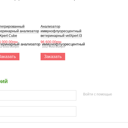
тегрированный
Анализатор
теринарный анализатор
иммунофлуоресцентный
Xpert Cube
ветеринарный vetXpert I3
4 000.00грн
96 600.00грн
2 250.00грн
102 900.00грн
Заказать
Заказать
рий
Войти с помощью