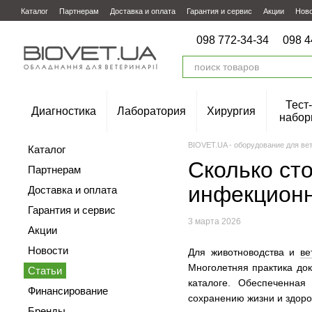
Перейти к основному контенту
Каталог
Партнерам
Доставка и оплата
Гарантия и сервис
Акции
Нов
098 772-34-34
098 4
Тест-
Диагностика
Лаборатория
Хирургия
набор
BIOVET.UA - оборудование для ве
Каталог
Сколько ст
Партнерам
инфекционн
Доставка и оплата
Гарантия и сервис
3 марта 2026
Акции
Новости
Для животноводства и
ве
Многолетняя практика до
Статьи
каталоге. Обеспеченная
Финансирование
сохранению жизни и здоро
Бренды