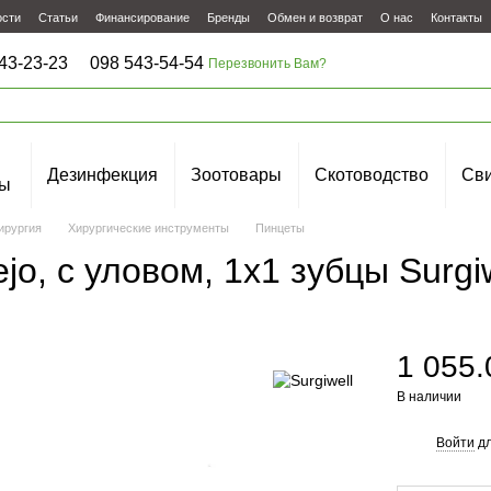
ости
Статьи
Финансирование
Бренды
Обмен и возврат
О нас
Контакты
43-23-23
098 543-54-54
Перезвонить Вам?
Дезинфекция
Зоотовары
Скотоводство
Сви
ы
ирургия
Хирургические инструменты
Пинцеты
o, с уловом, 1x1 зубцы Surgiw
1 055.
В наличии
Войти
дл
%