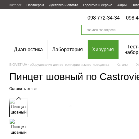
Перейти к основному контенту
Каталог
Партнерам
Доставка и оплата
Гарантия и сервис
Акции
Нов
098 772-34-34
098 4
Тест-
Диагностика
Лаборатория
Хирургия
набор
BIOVET.UA - оборудование для ветеринарии и животноводства
Каталог
Х
Пинцет шовный по Castroviej
Оставить отзыв