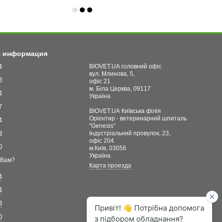
я информация
4
BIOVET.UA головний офіс
вул. Млинова, 5,
3
офіс 21
м. Біла Церква, 09117
4
Україна
7
BIOVET.UA Київська філія
Орієнтир - ветеринарний шпиталь
4
"Genesis"
3
Індустріальний провулок, 23,
офіс 204
0
м.Київ, 03056
Україна
 Вам?
Карта проезда
4
4
3
0