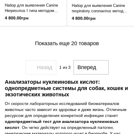
Набор для выявления Canine
Набор для выявления Canine
Herpesvirus I типа методом
respiratory coronavirus методом
ПЦР в реальном времени, уп.
ПЦР в реальном времени, уп.
4 800.00грн
4 800.00грн
8 шт.
8 шт.
Показать еще 20 товаров
Назад
Вперед
1
из 3
Анализаторы нуклеиновых кислот:
однопредметные системы для собак, кошек и
экзотических животных
От скорости лабораторных исследований биоматериалов
животных часто зависит их здоровье и даже жизнь. Отличным
ресурсом для определения конкретной инфекции станет
однопредметный тест для анализатора нуклеиновых
кислот
. Он четко действует на определенный патоген,
генетические материалы которого ищет в биопробе. У нас