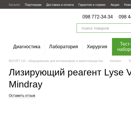
Перейти к основному контенту
Каталог
Партнерам
Доставка и оплата
Гарантия и сервис
Акции
Нов
098 772-34-34
098 4
Тест-
Диагностика
Лаборатория
Хирургия
набор
BIOVET.UA - оборудование для ветеринарии и животноводства
Каталог
Т
Лизирующий реагент Lyse V
Mindray
Оставить отзыв