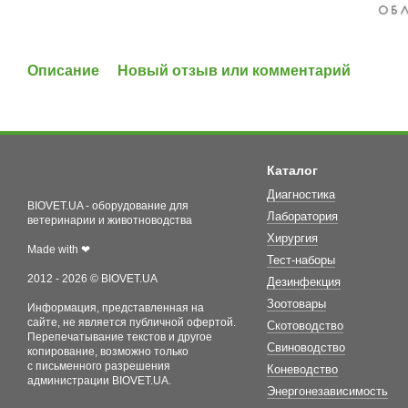
Описание
Новый отзыв или комментарий
Каталог
Диагностика
BIOVET.UA - оборудование для
Лаборатория
ветеринарии и животноводства
Хирургия
Made with ❤
Тест-наборы
2012 - 2026 © BIOVET.UA
Дезинфекция
Зоотовары
Информация, представленная на
сайте, не является публичной офертой.
Скотоводство
Перепечатывание текстов и другое
Свиноводство
копирование, возможно только
с письменного разрешения
Коневодство
администрации BIOVET.UA.
Энергонезависимость