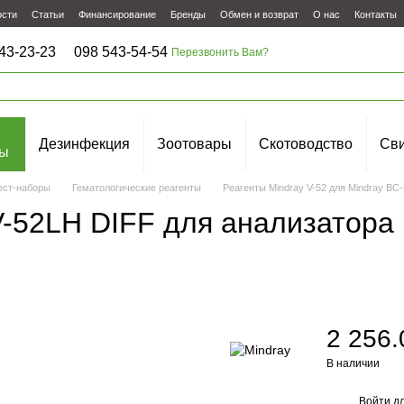
ости
Статьи
Финансирование
Бренды
Обмен и возврат
О нас
Контакты
43-23-23
098 543-54-54
Перезвонить Вам?
Дезинфекция
Зоотовары
Скотоводство
Сви
ы
ест-наборы
Гематологические реагенты
Реагенты Mindray V-52 для Mindray BC-
-52LH DIFF для анализатора 
2 256.
В наличии
Войти
дл
%