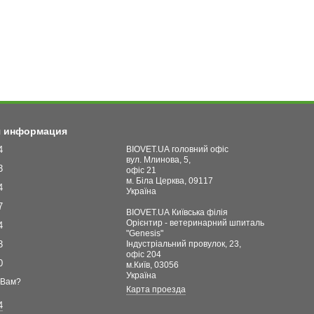
я информация
4
BIOVET.UA головний офіс
вул. Млинова, 5,
3
офіс 21
м. Біла Церква, 09117
4
Україна
7
BIOVET.UA Київська філія
Орієнтир - ветеринарний шпиталь
4
"Genesis"
3
Індустріальний провулок, 23,
офіс 204
0
м.Київ, 03056
Україна
 Вам?
Карта проезда
4