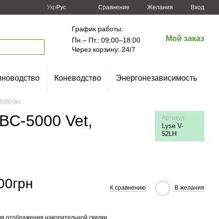
Сравнение
Укр
Рус
Желания
Вход
График работы:
Мой заказ
Пн.– Пт.: 09:00–18:00
Через корзину: 24/7
новодство
Коневодство
Энергонезависимость
5000 Vet
BC-5000 Vet,
Артикул
Lyse V-
52LH
00грн
К сравнению
В желания
я отображения накопительной скидки