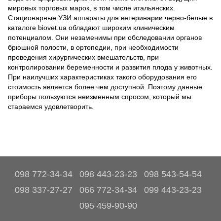
мировых торговых марок, в том числе итальянских.
Стационарные УЗИ аппараты для ветеринарии черно-белые в
каталоге biovet.ua обладают широким клиническим
потенциалом. Они незаменимы при обследовании органов
брюшной полости, в ортопедии, при необходимости
проведения хирургических вмешательств, при
контролировании беременности и развития плода у животных.
При наилучших характеристиках такого оборудования его
стоимость является более чем доступной. Поэтому данные
приборы пользуются неизменным спросом, который мы
стараемся удовлетворить.
098 772-34-34
098 443-23-23
098 543-54-54
098 337-27-27
066 772-34-34
099 443-23-23
095 459-90-90